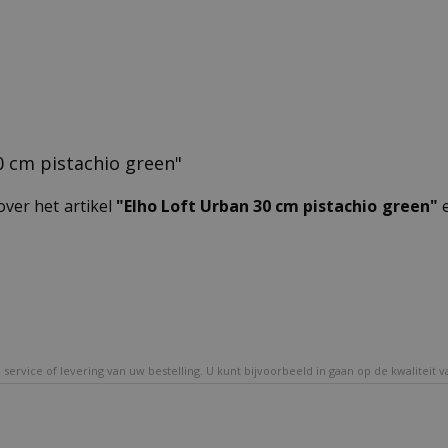
30 cm pistachio green"
over het artikel
"Elho Loft Urban 30 cm pistachio green"
e
service of levering van uw bestelling. U kunt bijvoorbeeld in gaan op de kwaliteit 