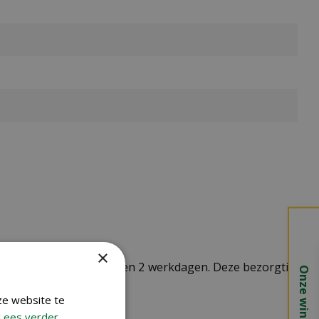
×
t doorgaans tussen de 1 en 2 werkdagen. Deze bezorgtijd
Onze winkels
ze website te
Lees verder