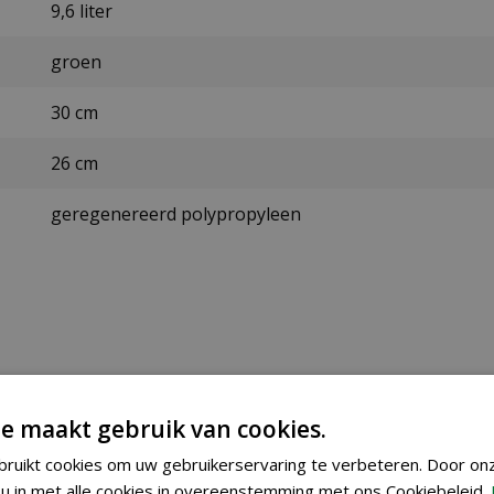
9,6 liter
groen
30 cm
26 cm
geregenereerd polypropyleen
ezorgen maken wij gebruik van PostNL. De levertijd bedraag
e maakt gebruik van cookies.
ruikt cookies om uw gebruikerservaring te verbeteren. Door on
u in met alle cookies in overeenstemming met ons Cookiebeleid.