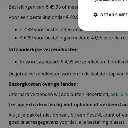
Bestellingen van € 49,95 of meer verzenden wij gratis.
DETAILS WE
Voor een bestelling onder € 49,95 zijn er 2 tarieven:
€ 4,99 voor bestellingen onder € 49,95 van alleen
€ 6,99 voor bestellingen onder € 49,95 voor de re
Uitzonderlijke verzendkosten
Er word standaard € 4,99 verzendkosten berekend 
De juiste verzendkosten worden in de laatste stap van
Bezorgkosten overige landen:
Uiteraard verzenden wij ook buiten Nederland,
bekijk h
Let op: extra kosten bij niet ophalen of verkeerd ad
Als je je pakket niet ophaalt bij een PostNL-punt of ee
goed je adresgegevens voordat je je bestelling plaatst.