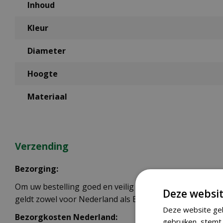
Inhoud
Kleur
Diameter
Hoogte
Materiaal
Verzending
Bezorging:
Om uw bestelling goed en veilig bij u thuis te laten b
Deze websit
geldt zowel voor Nederland als België.
Deze website geb
Bezorgkosten Nederland:
gebruiken, stemt 