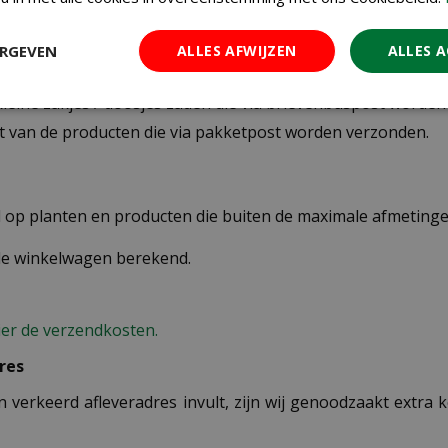
ERGEVEN
ALLES AFWIJZEN
ALLES 
 kleine zakjes / doosjes zaden die via brievenbuspost worde
st van de producten die via pakketpost worden verzonden.
op planten en producten die buiten de maximale afmetingen
 de winkelwagen berekend.
ier de verzendkosten.
res
n verkeerd afleveradres invult, zijn wij genoodzaakt extra