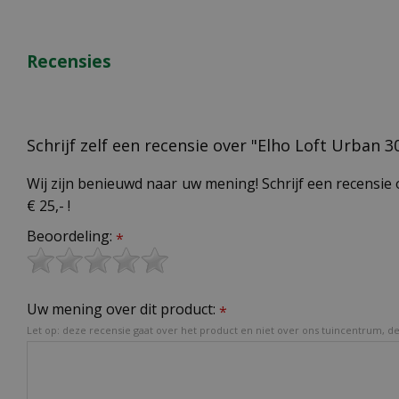
Recensies
Schrijf zelf een recensie over "Elho Loft Urban 
Wij zijn benieuwd naar uw mening! Schrijf een recensie 
€ 25,- !
Beoordeling:
*
Uw mening over dit product:
*
Let op: deze recensie gaat over het product en niet over ons tuincentrum, de 