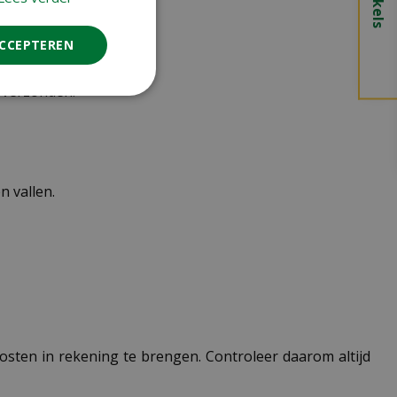
ACCEPTEREN
n verzonden.
 vallen.
 kosten in rekening te brengen. Controleer daarom altijd