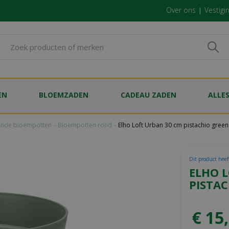
Over ons
Vestigi
EN
BLOEMZADEN
CADEAU ZADEN
ALLE
nde bloempotten
Bloempotten rond
Elho Loft Urban 30 cm pistachio green
Dit product heef
ELHO 
PISTA
€
15
,