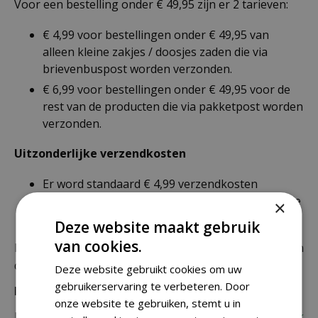
Voor een bestelling onder € 49,95 zijn er 2 tarieven:
€ 4,99 voor bestellingen onder € 49,95 van
alleen kleine zakjes / doosjes zaden die via
brievenbuspost worden verzonden.
€ 6,99 voor bestellingen onder € 49,95 voor de
rest van de producten die via pakketpost worden
verzonden.
Uitzonderlijke verzendkosten
Er word standaard € 4,99 verzendkosten
berekend op planten en producten die buiten de
×
maximale afmetingen vallen.
Deze website maakt gebruik
van cookies.
De juiste verzendkosten worden in de laatste stap van
de winkelwagen berekend.
Deze website gebruikt cookies om uw
gebruikerservaring te verbeteren. Door
Bezorgkosten overige landen:
onze website te gebruiken, stemt u in
Uiteraard verzenden wij ook buiten Nederland,
bekijk