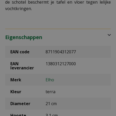
de schotel beschermt je tafel en vloer tegen lelijke
vochtkringen.
Eigenschappen
EAN code
8711904312077
EAN
1380312127000
leverancier
Merk
Elho
Kleur
terra
Diameter
21 cm
Hoogte
3,1 cm