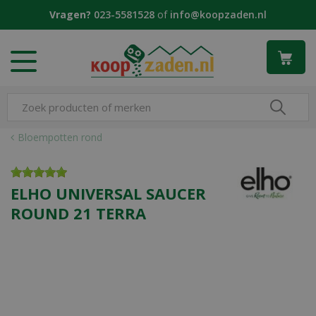
G
Vragen?
023-5581528
of
info@koopzaden.nl
a
n
a
a
r
c
o
n
Bloempotten rond
t
e
n
ELHO UNIVERSAL SAUCER
t
ROUND 21 TERRA