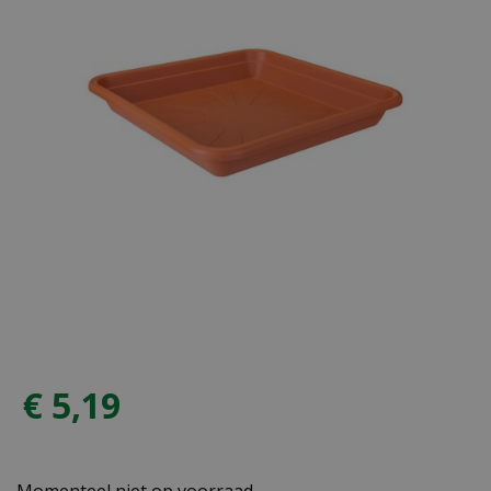
€
5
,
19