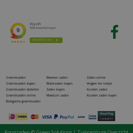
Groentezaden
Bloemen zaden
Zaden online
Groentezaden kopen
Bloemzaden kopen
Vergeet me nietjes
Groentezaden bestellen
Zaden kopen
Kruiden zaden
Groentezaden online
Moestuin zaden
Kruiden zaden kopen
Biologische groentezaden
Koopzaden ©
Green Solutions
|
Tuincentrum Overzicht