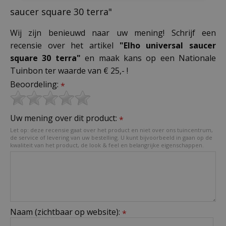
saucer square 30 terra"
Wij zijn benieuwd naar uw mening! Schrijf een
recensie over het artikel
"Elho universal saucer
square 30 terra"
en maak kans op een Nationale
Tuinbon ter waarde van € 25,- !
Beoordeling:
*
Uw mening over dit product:
*
Let op: deze recensie gaat over het product en niet over ons tuincentrum,
de service of levering van uw bestelling. U kunt bijvoorbeeld in gaan op de
kwaliteit van het product, de look & feel en belangrijke eigenschappen.
Naam (zichtbaar op website):
*