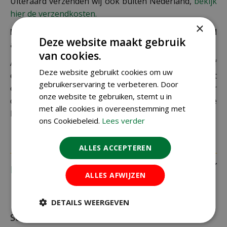
Uiteraard verzenden wij ook buiten Nederland,
bekijk
hier de verzendkosten.
×
Let op: extra kosten bij niet ophalen of verkeerd
Deze website maakt gebruik
adres
van cookies.
Als je je pakket niet ophaalt bij een PostNL-punt of
Deze website gebruikt cookies om uw
een verkeerd afleveradres invult, zijn wij genoodzaakt
gebruikerservaring te verbeteren. Door
extra kosten in rekening te brengen. Controleer
onze website te gebruiken, stemt u in
daarom altijd goed je adresgegevens voordat je je
met alle cookies in overeenstemming met
bestelling plaatst.
ons Cookiebeleid.
Lees verder
ALLES ACCEPTEREN
Recensies
ALLES AFWIJZEN
DETAILS WEERGEVEN
Schrijf zelf een recensie over "Elho universal