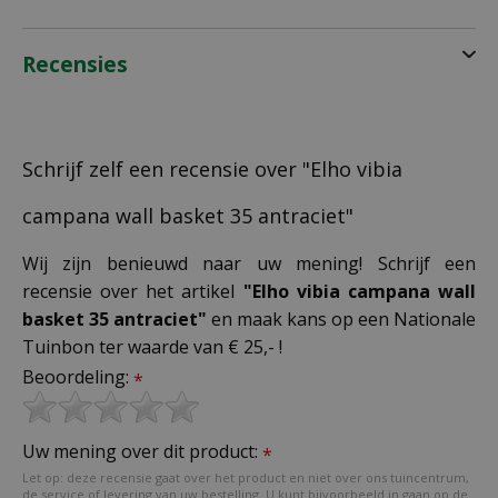
Recensies
Schrijf zelf een recensie over "Elho vibia
campana wall basket 35 antraciet"
Wij zijn benieuwd naar uw mening! Schrijf een
recensie over het artikel
"Elho vibia campana wall
basket 35 antraciet"
en maak kans op een Nationale
Tuinbon ter waarde van € 25,- !
Beoordeling:
*
Uw mening over dit product:
*
Let op: deze recensie gaat over het product en niet over ons tuincentrum,
de service of levering van uw bestelling. U kunt bijvoorbeeld in gaan op de