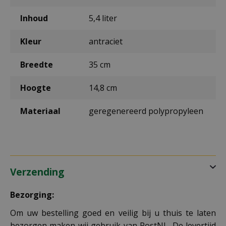
Inhoud
5,4 liter
Kleur
antraciet
Breedte
35 cm
Hoogte
14,8 cm
Materiaal
geregenereerd polypropyleen
Verzending
Bezorging:
Om uw bestelling goed en veilig bij u thuis te laten
bezorgen maken wij gebruik van PostNL. De levertijd