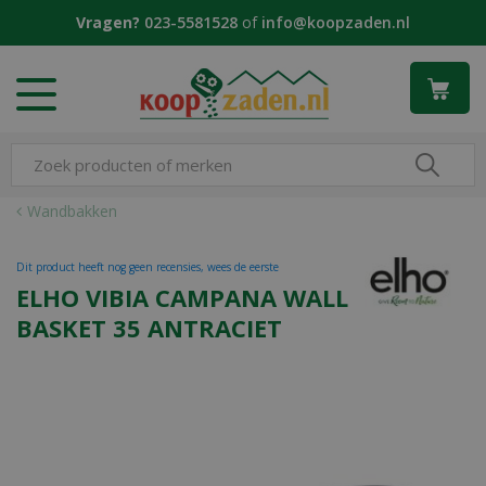
G
Vragen?
023-5581528
of
info@koopzaden.nl
a
n
a
a
r
c
o
n
Wandbakken
t
e
Dit product heeft nog geen recensies, wees de eerste
n
ELHO VIBIA CAMPANA WALL
t
BASKET 35 ANTRACIET