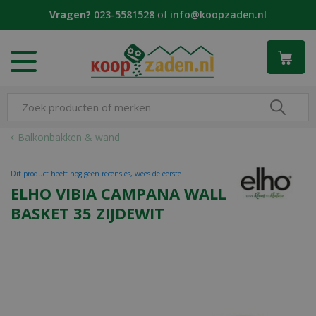
G
Vragen?
023-5581528
of
info@koopzaden.nl
a
n
a
a
r
c
o
n
Balkonbakken & wand
t
e
Dit product heeft nog geen recensies, wees de eerste
n
ELHO VIBIA CAMPANA WALL
t
BASKET 35 ZIJDEWIT