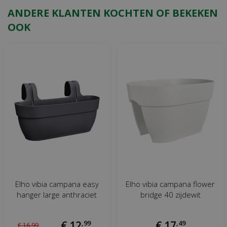
ANDERE KLANTEN KOCHTEN OF BEKEKEN
OOK
Elho vibia campana easy
Elho vibia campana flower
hanger large anthraciet
bridge 40 zijdewit
€
12
,
99
€
17
,
49
€
16
,
99