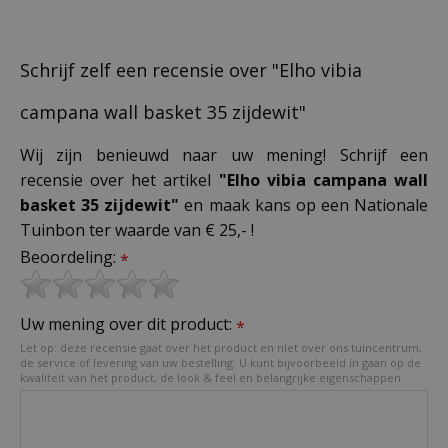
Schrijf zelf een recensie over "Elho vibia
campana wall basket 35 zijdewit"
Wij zijn benieuwd naar uw mening! Schrijf een
recensie over het artikel
"Elho vibia campana wall
basket 35 zijdewit"
en maak kans op een Nationale
Tuinbon ter waarde van € 25,- !
Beoordeling:
*
Uw mening over dit product:
*
Let op: deze recensie gaat over het product en niet over ons tuincentrum,
de service of levering van uw bestelling. U kunt bijvoorbeeld in gaan op de
kwaliteit van het product, de look & feel en belangrijke eigenschappen.