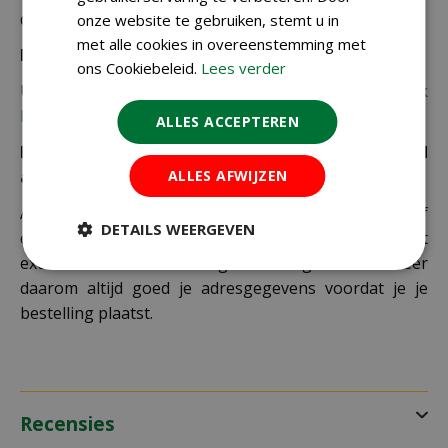
de winkelwagen berekend.
onze website te gebruiken, stemt u in
met alle cookies in overeenstemming met
Bezorgkosten overige landen:
ons Cookiebeleid.
Lees verder
Uiteraard verzenden wij ook buiten Nederland,
bekijk
hier de verzendkosten.
ALLES ACCEPTEREN
Let op: extra kosten bij niet ophalen of verkeerd
ALLES AFWIJZEN
adres
Als je je pakket niet ophaalt bij een PostNL-punt of
DETAILS WEERGEVEN
een verkeerd afleveradres invult, zijn wij genoodzaakt
extra kosten in rekening te brengen. Controleer
daarom altijd goed je adresgegevens voordat je je
bestelling plaatst.
Recensies