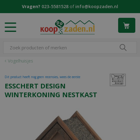
G
Vragen?
023-5581528
of
info@koopzaden.nl
a
n
a
a
r
c
o
n
Vogelhuisjes
t
e
Dit product heeft nog geen recensies, wees de eerste
n
ESSCHERT DESIGN
t
WINTERKONING NESTKAST