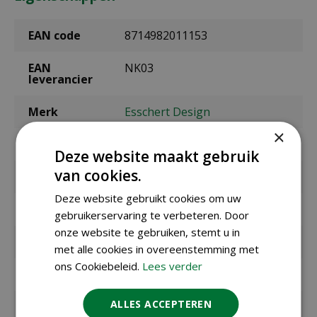
EAN code
8714982011153
EAN
NK03
leverancier
Merk
Esschert Design
×
Kleur
bruin
Deze website maakt gebruik
van cookies.
Geschikt voor
vogels
Deze website gebruikt cookies om uw
Lengte
11,3 cm
gebruikerservaring te verbeteren. Door
onze website te gebruiken, stemt u in
Breedte
16 cm
met alle cookies in overeenstemming met
ons Cookiebeleid.
Lees verder
Hoogte
21,5 cm
ALLES ACCEPTEREN
Materiaal
hout, Bitumen