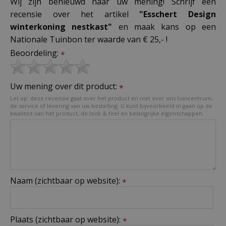
Wij zijn benieuwd naar uw mening! Schrijf een
recensie over het artikel
"Esschert Design
winterkoning nestkast"
en maak kans op een
Nationale Tuinbon ter waarde van € 25,- !
Beoordeling:
*
Uw mening over dit product:
*
Let op: deze recensie gaat over het product en niet over ons tuincentrum,
de service of levering van uw bestelling. U kunt bijvoorbeeld in gaan op de
kwaliteit van het product, de look & feel en belangrijke eigenschappen.
Naam (zichtbaar op website):
*
Plaats (zichtbaar op website):
*