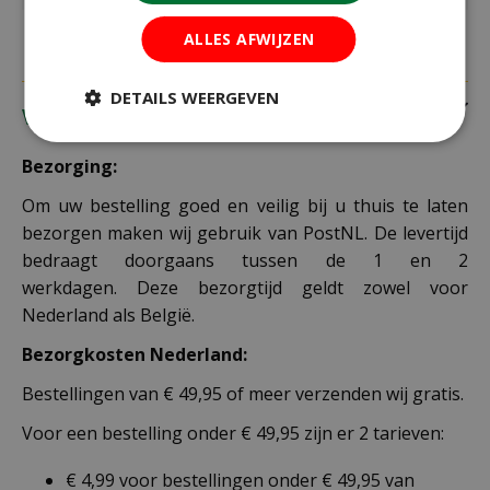
ALLES AFWIJZEN
DETAILS WEERGEVEN
Verzending
Bezorging:
Om uw bestelling goed en veilig bij u thuis te laten
bezorgen maken wij gebruik van PostNL. De levertijd
bedraagt doorgaans tussen de 1 en 2
werkdagen. Deze bezorgtijd geldt zowel voor
Nederland als België.
Bezorgkosten Nederland:
Bestellingen van € 49,95 of meer verzenden wij gratis.
Voor een bestelling onder € 49,95 zijn er 2 tarieven:
€ 4,99 voor bestellingen onder € 49,95 van