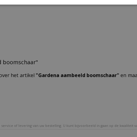
ld boomschaar"
over het artikel
"Gardena aambeeld boomschaar"
en maak
service of levering van uw bestelling. U kunt bijvoorbeeld in gaan op de kwaliteit 