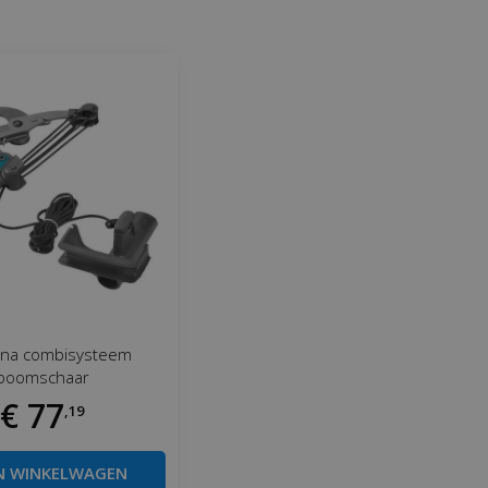
na combisysteem
boomschaar
€
77
,
19
N WINKELWAGEN