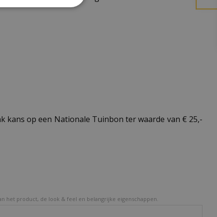
 kans op een Nationale Tuinbon ter waarde van € 25,-
van het product, de look & feel en belangrijke eigenschappen.