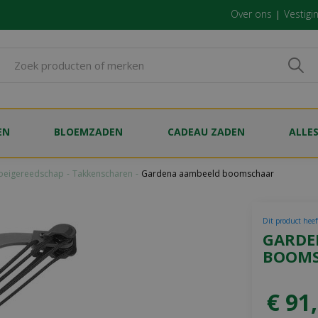
Over ons
Vestigi
EN
BLOEMZADEN
CADEAU ZADEN
ALLE
oeigereedschap
Takkenscharen
Gardena aambeeld boomschaar
Dit product heef
GARDE
BOOM
€
91
,