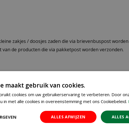
 kleine zakjes / doosjes zaden die via brievenbuspost worde
st van de producten die via pakketpost worden verzonden.
op planten en producten die buiten de maximale afmetingen
e maakt gebruik van cookies.
 de winkelwagen berekend.
ruikt cookies om uw gebruikerservaring te verbeteren. Door on
u in met alle cookies in overeenstemming met ons Cookiebeleid.
ier de verzendkosten.
res
ERGEVEN
ALLES AFWIJZEN
ALLES 
n verkeerd afleveradres invult, zijn wij genoodzaakt extra