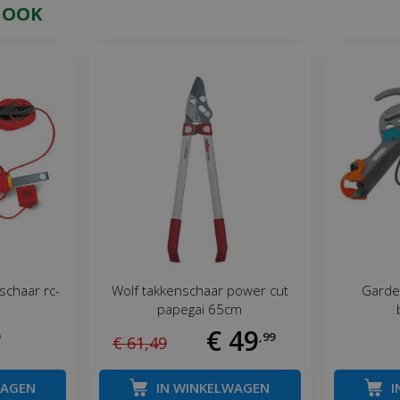
 OOK
schaar rc-
Wolf takkenschaar power cut
Garde
papegai 65cm
€
49
,
99
€
61
,
49
WAGEN
IN WINKELWAGEN
I