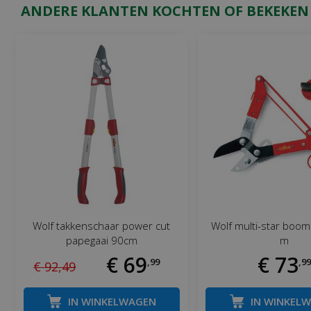
ANDERE KLANTEN KOCHTEN OF BEKEKEN
Wolf takkenschaar power cut
Wolf multi-star boom
papegaai 90cm
m
€
69
€
73
,
99
,
99
€
92
,
49
IN WINKELWAGEN
IN WINKEL