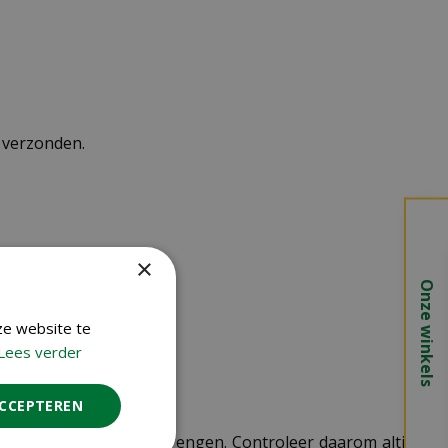
n verzonden.
 vallen.
×
Onze winkels
ze website te
Lees verder
ACCEPTEREN
 kosten in rekening te brengen. Controleer daarom altijd