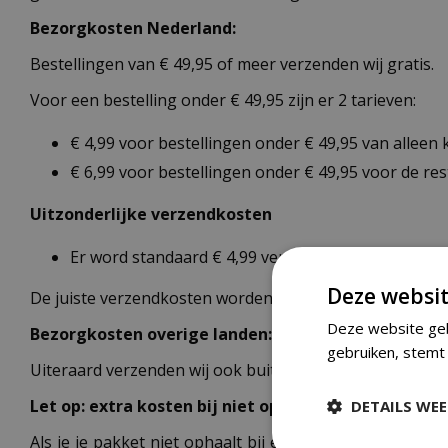
Bezorgkosten Nederland:
Bestellingen van € 49,95 of meer verzenden wij gratis.
Voor een bestelling onder € 49,95 zijn er 2 tarieven:
€ 4,99 voor bestellingen onder € 49,95 van alleen
€ 6,99 voor bestellingen onder € 49,95 voor de re
Uitzonderlijke verzendkosten
Er word standaard € 4,99 verzendkosten berekend 
Deze websit
De juiste verzendkosten worden in de laatste stap van
Deze website geb
Bezorgkosten overige landen:
gebruiken, stemt 
Uiteraard verzenden wij ook buiten Nederland,
bekijk h
Let op: extra kosten bij niet ophalen of verkeerd ad
DETAILS WE
Als je je pakket niet ophaalt bij een PostNL-punt of ee