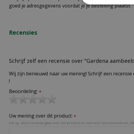
goed je adresgegevens voordat je je bestelling plaatst.
Recensies
Schrijf zelf een recensie over "Gardena aambee
Wij zijn benieuwd naar uw mening! Schrijf een recensie 
!
Beoordeling:
*
Uw mening over dit product:
*
Let op: deze recensie gaat over het product en niet over ons tuincentrum, de 