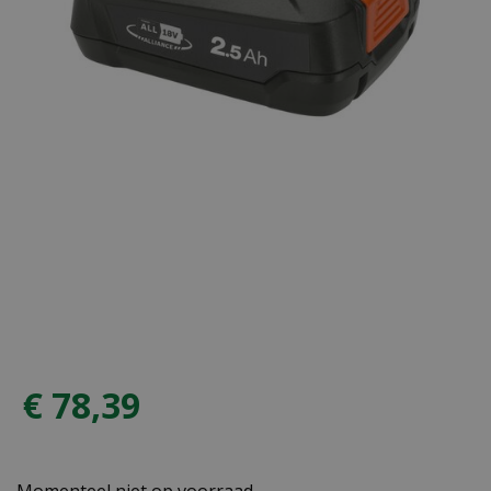
€
78
,
39