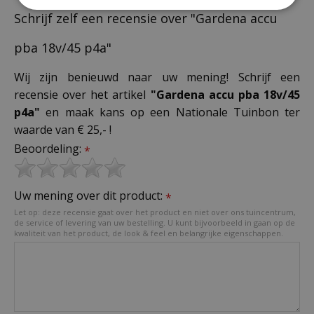
Schrijf zelf een recensie over "Gardena accu
pba 18v/45 p4a"
Wij zijn benieuwd naar uw mening! Schrijf een
recensie over het artikel
"Gardena accu pba 18v/45
p4a"
en maak kans op een Nationale Tuinbon ter
waarde van € 25,- !
Beoordeling:
*
Uw mening over dit product:
*
Let op: deze recensie gaat over het product en niet over ons tuincentrum,
de service of levering van uw bestelling. U kunt bijvoorbeeld in gaan op de
kwaliteit van het product, de look & feel en belangrijke eigenschappen.