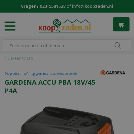
G
Vragen?
023-5581528
of
info@koopzaden.nl
a
n
a
a
r
c
o
n
Gereedschap
t
e
Dit product heeft nog geen recensies, wees de eerste
n
GARDENA ACCU PBA 18V/45
t
P4A