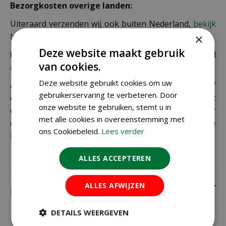
Bezorgkosten overige landen:
Uiteraard verzenden wij ook buiten Nederland,
bekijk
hier de verzendkosten.
×
Deze website maakt gebruik
Let op: extra kosten bij niet ophalen of verkeerd
van cookies.
adres
Deze website gebruikt cookies om uw
Als je je pakket niet ophaalt bij een PostNL-punt of
gebruikerservaring te verbeteren. Door
een verkeerd afleveradres invult, zijn wij genoodzaakt
onze website te gebruiken, stemt u in
extra kosten in rekening te brengen. Controleer
met alle cookies in overeenstemming met
daarom altijd goed je adresgegevens voordat je je
ons Cookiebeleid.
Lees verder
bestelling plaatst.
ALLES ACCEPTEREN
ALLES AFWIJZEN
Recensies
DETAILS WEERGEVEN