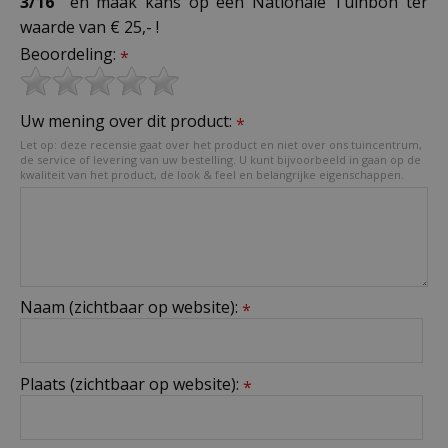
3/16"
en maak kans op een Nationale Tuinbon ter
waarde van € 25,- !
Beoordeling:
*
Uw mening over dit product:
*
Let op: deze recensie gaat over het product en niet over ons tuincentrum,
de service of levering van uw bestelling. U kunt bijvoorbeeld in gaan op de
kwaliteit van het product, de look & feel en belangrijke eigenschappen.
Naam (zichtbaar op website):
*
Plaats (zichtbaar op website):
*