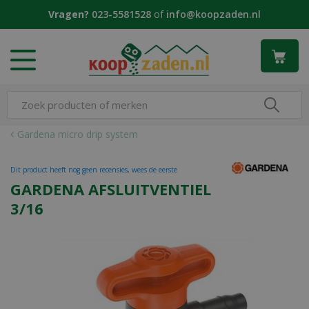
G
Vragen?
023-5581528
of
info@koopzaden.nl
a
n
a
a
r
c
o
n
Gardena micro drip system
t
e
Dit product heeft nog geen recensies, wees de eerste
n
GARDENA AFSLUITVENTIEL
t
3/16