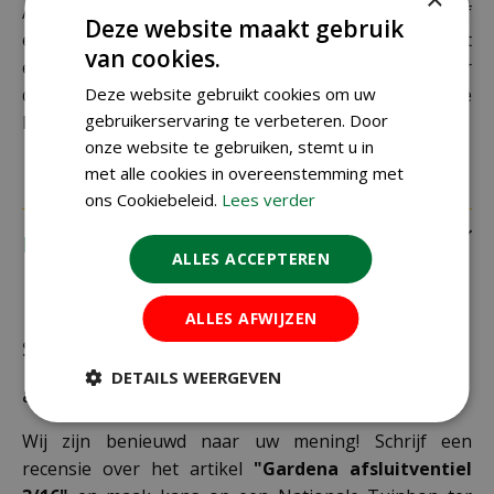
Als je je pakket niet ophaalt bij een PostNL-punt of
Deze website maakt gebruik
een verkeerd afleveradres invult, zijn wij genoodzaakt
van cookies.
extra kosten in rekening te brengen. Controleer
daarom altijd goed je adresgegevens voordat je je
Deze website gebruikt cookies om uw
gebruikerservaring te verbeteren. Door
bestelling plaatst.
onze website te gebruiken, stemt u in
met alle cookies in overeenstemming met
ons Cookiebeleid.
Lees verder
Recensies
ALLES ACCEPTEREN
ALLES AFWIJZEN
Schrijf zelf een recensie over "Gardena
DETAILS WEERGEVEN
afsluitventiel 3/16"
Wij zijn benieuwd naar uw mening! Schrijf een
recensie over het artikel
"Gardena afsluitventiel