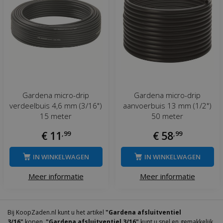
Gardena micro-drip
Gardena micro-drip
verdeelbuis 4,6 mm (3/16")
aanvoerbuis 13 mm (1/2")
15 meter
50 meter
€
11
,
99
€
58
,
99
IN WINKELWAGEN
IN WINKELWAGEN
Meer informatie
Meer informatie
Bij KoopZaden.nl kunt u het artikel
"Gardena afsluitventiel
3/16"
kopen.
"Gardena afsluitventiel 3/16"
kunt u snel en gemakkelijk