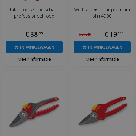
Talen tools snoeischaar
Wolf snoeischaar premium
professioneel rood
pl rr4000
€
38
,
95
€
19
,
99
€
31
,
49
IN WINKELWAGEN
IN WINKELWAGEN
Meer informatie
Meer informatie