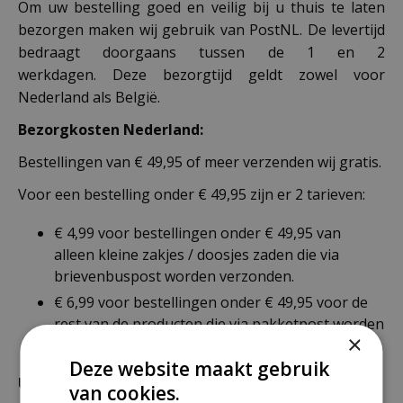
Om uw bestelling goed en veilig bij u thuis te laten
bezorgen maken wij gebruik van PostNL. De levertijd
bedraagt doorgaans tussen de 1 en 2
werkdagen. Deze bezorgtijd geldt zowel voor
Nederland als België.
Bezorgkosten Nederland:
Bestellingen van € 49,95 of meer verzenden wij gratis.
Voor een bestelling onder € 49,95 zijn er 2 tarieven:
€ 4,99 voor bestellingen onder € 49,95 van
alleen kleine zakjes / doosjes zaden die via
brievenbuspost worden verzonden.
€ 6,99 voor bestellingen onder € 49,95 voor de
rest van de producten die via pakketpost worden
×
verzonden.
Deze website maakt gebruik
Uitzonderlijke verzendkosten
van cookies.