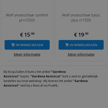
Wolf snoeischaar comfort
Wolf snoeischaar basis
pl rr2500
plus rr1500
€
15
,
99
€
19
,
99
IN WINKELWAGEN
IN WINKELWAGEN
Meer informatie
Meer informatie
Bij KoopZaden.nl kunt u het artikel
"Gardena
Assistcut"
kopen.
"Gardena Assistcut"
kunt u snel en gemakkelijk
bestellen via onze webshop. Wij leveren het artikel
"Gardena
Assistcut"
snel bij u thuis af via PostNL.