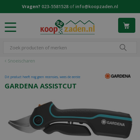
G
Vragen?
023-5581528
of
info@koopzaden.nl
a
n
a
a
r
c
o
n
Snoeischaren
t
e
Dit product heeft nog geen recensies, wees de eerste
n
GARDENA ASSISTCUT
t