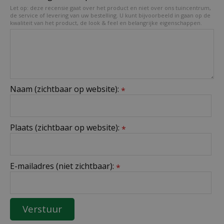
Let op: deze recensie gaat over het product en niet over ons tuincentrum,
de service of levering van uw bestelling. U kunt bijvoorbeeld in gaan op de
kwaliteit van het product, de look & feel en belangrijke eigenschappen.
Naam (zichtbaar op website):
*
Plaats (zichtbaar op website):
*
E-mailadres (niet zichtbaar):
*