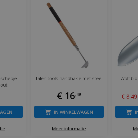
tschepje
Talen tools handhakje met steel
Wolf bl
hout
€
16
,
49
€
8
,
49
WAGEN
IN WINKELWAGEN
I
tie
Meer informatie
Me