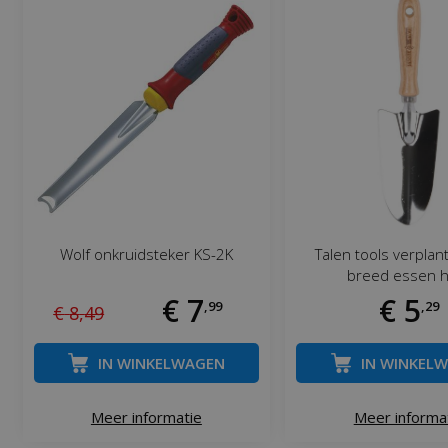
Wolf onkruidsteker KS-2K
Talen tools verplan
breed essen 
€
7
€
5
,
99
,
29
€
8
,
49
IN WINKELWAGEN
IN WINKEL
Meer informatie
Meer informa