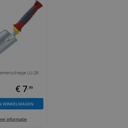
oemenschepje LU-2K
€
7
,
99
N WINKELWAGEN
er informatie