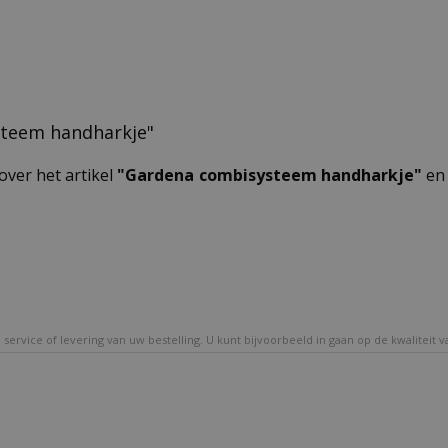
ysteem handharkje"
over het artikel
"Gardena combisysteem handharkje"
en 
service of levering van uw bestelling. U kunt bijvoorbeeld in gaan op de kwaliteit 