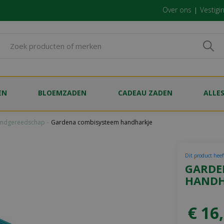
Over ons
Vestigi
EN
BLOEMZADEN
CADEAU ZADEN
ALLE
ndgereedschap
Gardena combisysteem handharkje
Dit product heef
GARDE
HANDH
€
16
,