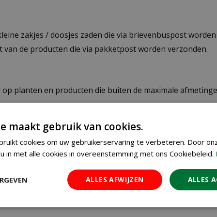
 kleine zakjes / doosjes zaden die via brievenbuspost worde
st van de producten die via pakketpost worden verzonden.
op planten en producten die buiten de maximale afmetingen
 de winkelwagen berekend.
e maakt gebruik van cookies.
ruikt cookies om uw gebruikerservaring te verbeteren. Door on
ier de verzendkosten.
u in met alle cookies in overeenstemming met ons Cookiebeleid.
res
n verkeerd afleveradres invult, zijn wij genoodzaakt extra
ERGEVEN
ALLES AFWIJZEN
ALLES 