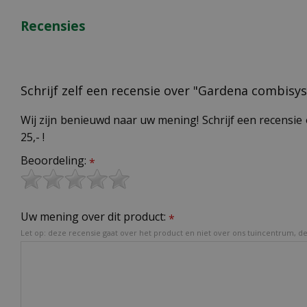
Recensies
Schrijf zelf een recensie over "Gardena combis
Wij zijn benieuwd naar uw mening! Schrijf een recensie 
25,- !
Beoordeling:
*
Uw mening over dit product:
*
Let op: deze recensie gaat over het product en niet over ons tuincentrum, de 