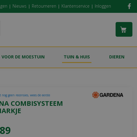
ngen
Nieuws
Retourneren
Klantenservice
Inloggen
S VOOR DE MOESTUIN
TUIN & HUIS
DIEREN
t nog geen recensies, wees de eerste
NA COMBISYSTEEM
ARKJE
89