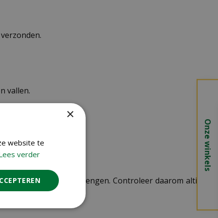
n verzonden.
 vallen.
×
Onze winkels
ze website te
Lees verder
 kosten in rekening te brengen. Controleer daarom altijd
ACCEPTEREN