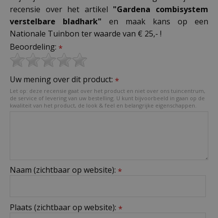
recensie over het artikel
"Gardena combisystem
verstelbare bladhark"
en maak kans op een
Nationale Tuinbon ter waarde van € 25,- !
Beoordeling:
*
Uw mening over dit product:
*
Let op: deze recensie gaat over het product en niet over ons tuincentrum,
de service of levering van uw bestelling. U kunt bijvoorbeeld in gaan op de
kwaliteit van het product, de look & feel en belangrijke eigenschappen.
Naam (zichtbaar op website):
*
Plaats (zichtbaar op website):
*