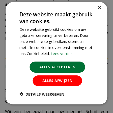
adres
×
Als je je pakket niet ophaalt bij een PostNL-punt of
Deze website maakt gebruik
een verkeerd afleveradres invult, zijn wij genoodzaakt
van cookies.
extra kosten in rekening te brengen. Controleer
Deze website gebruikt cookies om uw
daarom altijd goed je adresgegevens voordat je je
gebruikerservaring te verbeteren. Door
bestelling plaatst.
onze website te gebruiken, stemt u in
met alle cookies in overeenstemming met
ons Cookiebeleid.
Lees verder
Recensies
ALLES ACCEPTEREN
ALLES AFWIJZEN
Schrijf zelf een recensie over "Gardena
DETAILS WEERGEVEN
combisystem verstelbare bladhark"
Wij zijn benieuwd naar uw mening! Schrijf een