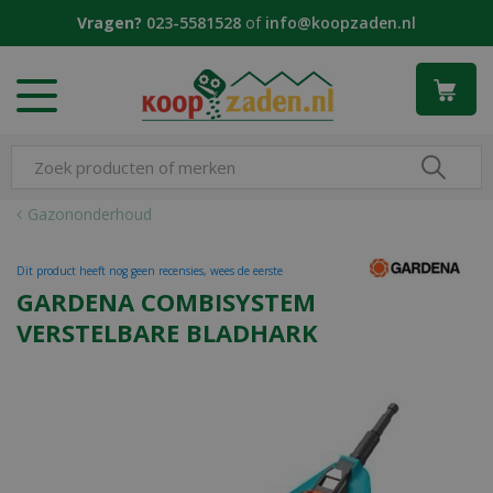
G
Vragen?
023-5581528
of
info@koopzaden.nl
a
n
a
a
r
c
o
n
Gazononderhoud
t
e
Dit product heeft nog geen recensies, wees de eerste
n
GARDENA COMBISYSTEM
t
VERSTELBARE BLADHARK