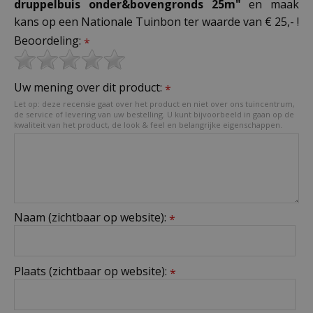
druppelbuis onder&bovengronds 25m"
en maak
kans op een Nationale Tuinbon ter waarde van € 25,- !
Beoordeling:
*
Uw mening over dit product:
*
Let op: deze recensie gaat over het product en niet over ons tuincentrum,
de service of levering van uw bestelling. U kunt bijvoorbeeld in gaan op de
kwaliteit van het product, de look & feel en belangrijke eigenschappen.
Naam (zichtbaar op website):
*
Plaats (zichtbaar op website):
*