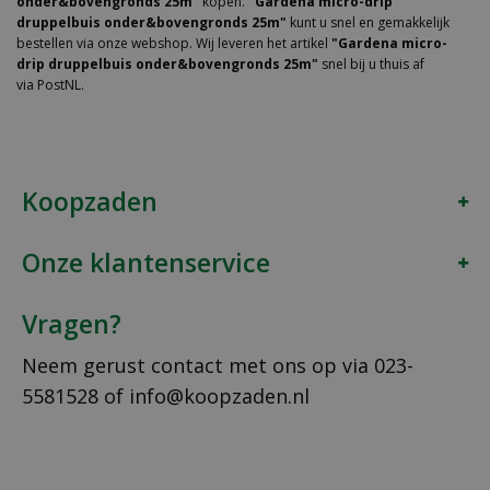
onder&bovengronds 25m"
kopen.
"Gardena micro-drip
druppelbuis onder&bovengronds 25m"
kunt u snel en gemakkelijk
bestellen via onze webshop. Wij leveren het artikel
"Gardena micro-
drip druppelbuis onder&bovengronds 25m"
snel bij u thuis af
via PostNL.
Koopzaden
Onze klantenservice
Vragen?
Neem gerust contact met ons op via
023-
5581528
of
info@koopzaden.nl