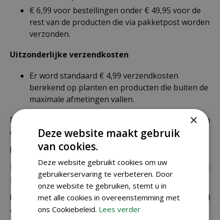
€ 6,99 voor bestellingen onder € 49,95 voor de
rest van de producten die via pakketpost worden
verzonden.
Uitzonderlijke verzendkosten
Er word standaard € 4,99 verzendkosten
berekend op planten en producten die buiten de
maximale afmetingen vallen.
×
De juiste verzendkosten worden in de laatste stap van
Deze website maakt gebruik
de winkelwagen berekend.
van cookies.
Bezorgkosten overige landen:
Deze website gebruikt cookies om uw
Uiteraard verzenden wij ook buiten Nederland,
bekijk
gebruikerservaring te verbeteren. Door
hier de verzendkosten.
onze website te gebruiken, stemt u in
Let op: extra kosten bij niet ophalen of verkeerd
met alle cookies in overeenstemming met
adres
ons Cookiebeleid.
Lees verder