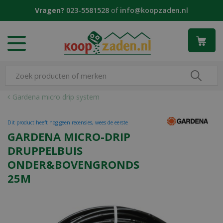
G
Vragen?
023-5581528
of
info@koopzaden.nl
a
n
a
a
r
c
o
n
Gardena micro drip system
t
e
Dit product heeft nog geen recensies, wees de eerste
n
GARDENA MICRO-DRIP
t
DRUPPELBUIS
ONDER&BOVENGRONDS
25M