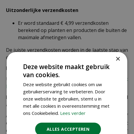
Uitzonderlijke verzendkosten
Er word standaard € 4,99 verzendkosten
berekend op planten en producten die buiten de
maximale afmetingen vallen.
De juiste verzendkosten worden in de laatste stap van
×
de winkelwagen berekend.
Deze website maakt gebruik
Bezorgkosten overige landen:
van cookies.
Uiteraard verzenden wij ook buiten Nederland,
bekijk
Deze website gebruikt cookies om uw
hier de verzendkosten.
gebruikerservaring te verbeteren. Door
Let op: extra kosten bij niet ophalen of verkeerd
onze website te gebruiken, stemt u in
adres
met alle cookies in overeenstemming met
ons Cookiebeleid.
Lees verder
Als je je pakket niet ophaalt bij een PostNL-punt of
een verkeerd afleveradres invult, zijn wij genoodzaakt
ALLES ACCEPTEREN
extra kosten in rekening te brengen. Controleer