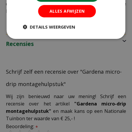
daarom altijd goed je adresgegevens voordat je je
bestelling plaatst.
ALLES AFWIJZEN
DETAILS WEERGEVEN
Recensies
Schrijf zelf een recensie over "Gardena micro-
drip montagehulpstuk"
Wij zijn benieuwd naar uw mening! Schrijf een
recensie over het artikel
"Gardena micro-drip
montagehulpstuk"
en maak kans op een Nationale
Tuinbon ter waarde van € 25,- !
Beoordeling:
*