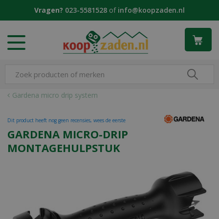
G
Vragen?
023-5581528
of
info@koopzaden.nl
a
n
a
a
r
c
o
n
Gardena micro drip system
t
e
Dit product heeft nog geen recensies, wees de eerste
n
GARDENA MICRO-DRIP
t
MONTAGEHULPSTUK