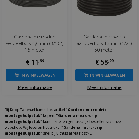
Gardena micro-drip
Gardena micro-drip
verdeelbuis 4,6 mm (3/16")
aanvoerbuis 13 mm (1/2")
15 meter
50 meter
€
11
,
99
€
58
,
99
IN WINKELWAGEN
IN WINKELWAGEN
Meer informatie
Meer informatie
Bij KoopZaden.nl kunt u het artikel
"Gardena micro-drip
montagehulpstuk"
kopen.
"Gardena micro-drip
montagehulpstuk"
kunt u snel en gemakkelijk bestellen via onze
webshop. Wij leveren het artikel
"Gardena micro-drip
montagehulpstuk"
snel bij u thuis af via PostNL.