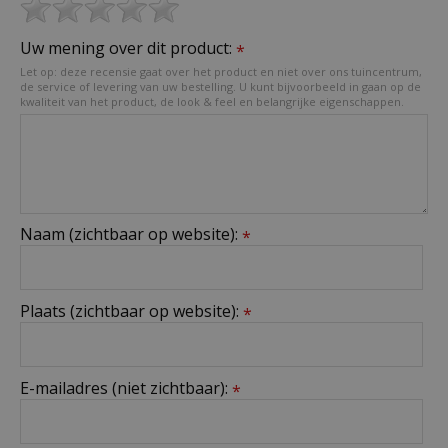
Uw mening over dit product:
*
Let op: deze recensie gaat over het product en niet over ons tuincentrum,
de service of levering van uw bestelling. U kunt bijvoorbeeld in gaan op de
kwaliteit van het product, de look & feel en belangrijke eigenschappen.
Naam (zichtbaar op website):
*
Plaats (zichtbaar op website):
*
E-mailadres (niet zichtbaar):
*