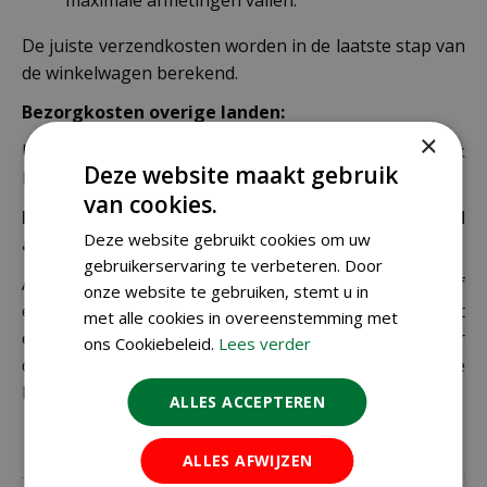
De juiste verzendkosten worden in de laatste stap van
de winkelwagen berekend.
Bezorgkosten overige landen:
×
Uiteraard verzenden wij ook buiten Nederland,
bekijk
Deze website maakt gebruik
hier de verzendkosten.
van cookies.
Let op: extra kosten bij niet ophalen of verkeerd
Deze website gebruikt cookies om uw
adres
gebruikerservaring te verbeteren. Door
Als je je pakket niet ophaalt bij een PostNL-punt of
onze website te gebruiken, stemt u in
een verkeerd afleveradres invult, zijn wij genoodzaakt
met alle cookies in overeenstemming met
extra kosten in rekening te brengen. Controleer
ons Cookiebeleid.
Lees verder
daarom altijd goed je adresgegevens voordat je je
bestelling plaatst.
ALLES ACCEPTEREN
ALLES AFWIJZEN