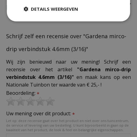
Recensies
DETAILS WEERGEVEN
Schrijf zelf een recensie over "Gardena mirco-
drip verbindstuk 4.6mm (3/16)"
Wij zijn benieuwd naar uw mening! Schrijf een
recensie over het artikel
"Gardena mirco-drip
verbindstuk 4.6mm (3/16)"
en maak kans op een
Nationale Tuinbon ter waarde van € 25,- !
Beoordeling:
*
Uw mening over dit product:
*
Let op: deze recensie gaat over het product en niet over ons tuincentrum,
de service of levering van uw bestelling. U kunt bijvoorbeeld in gaan op de
kwaliteit van het product, de look & feel en belangrijke eigenschappen.