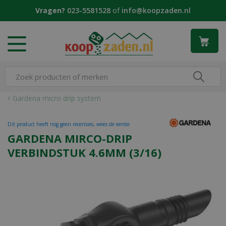
G
Vragen?
023-5581528
of
info@koopzaden.nl
a
n
a
a
r
c
o
n
Gardena micro drip system
t
e
Dit product heeft nog geen recensies, wees de eerste
n
GARDENA MIRCO-DRIP
t
VERBINDSTUK 4.6MM (3/16)