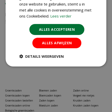
Vragen?
onze website te gebruiken, stemt u in
met alle cookies in overeenstemming met
Neem gerust contact met ons op via
023-
ons Cookiebeleid.
Lees verder
5581528
of
info@koopzaden.nl
ALLES ACCEPTEREN
ALLES AFWIJZEN
DETAILS WEERGEVEN
Groentezaden
Bloemen zaden
Zaden online
Groentezaden kopen
Bloemzaden kopen
Vergeet me nietjes
Groentezaden bestellen
Zaden kopen
Kruiden zaden
Groentezaden online
Moestuin zaden
Kruiden zaden kopen
Biologische groentezaden