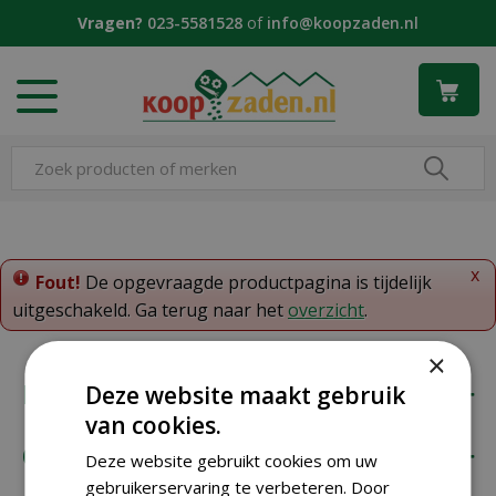
G
Vragen?
023-5581528
of
info@koopzaden.nl
a
n
a
a
r
c
o
n
t
e
x
n
Fout!
De opgevraagde productpagina is tijdelijk
t
uitgeschakeld. Ga terug naar het
overzicht
.
×
Koopzaden
Deze website maakt gebruik
van cookies.
Onze klantenservice
Deze website gebruikt cookies om uw
gebruikerservaring te verbeteren. Door