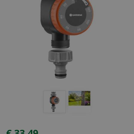
€
33
,
49