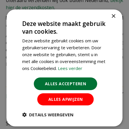
Uiteraard verzenden wij ook buiten Nederland,
bekijk
hier de verzendkosten.
×
Let op: extra kosten bij niet ophalen of verkeerd
Deze website maakt gebruik
adres
van cookies.
Als je je pakket niet ophaalt bij een PostNL-punt of
Deze website gebruikt cookies om uw
een verkeerd afleveradres invult, zijn wij genoodzaakt
gebruikerservaring te verbeteren. Door
extra kosten in rekening te brengen. Controleer
onze website te gebruiken, stemt u in
daarom altijd goed je adresgegevens voordat je je
met alle cookies in overeenstemming met
bestelling plaatst.
ons Cookiebeleid.
Lees verder
ALLES ACCEPTEREN
Recensies
ALLES AFWIJZEN
DETAILS WEERGEVEN
Schrijf zelf een recensie over "Gardena