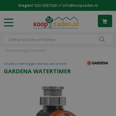
G
Vragen?
023-5581528
of
info@koopzaden.nl
a
n
a
a
r
c
o
n
Besproeiingscomputers
t
e
Dit product heeft nog geen recensies, wees de eerste
n
GARDENA WATERTIMER
t