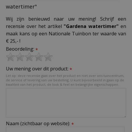
watertimer"
Wij zijn benieuwd naar uw mening! Schrijf een
recensie over het artikel
"Gardena watertimer"
en
maak kans op een Nationale Tuinbon ter waarde van
€ 25,- !
Beoordeling:
*
Uw mening over dit product:
*
Let op: deze recensie gaat over het product en niet over ons tuincentrum,
de service of levering van uw bestelling. U kunt bijvoorbeeld in gaan op de
kwaliteit van het product, de look & feel en belangrijke eigenschappen.
Naam (zichtbaar op website):
*