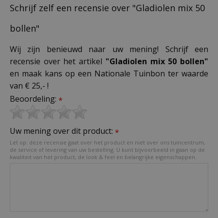
Schrijf zelf een recensie over "Gladiolen mix 50
bollen"
Wij zijn benieuwd naar uw mening! Schrijf een
recensie over het artikel
"Gladiolen mix 50 bollen"
en maak kans op een Nationale Tuinbon ter waarde
van € 25,- !
Beoordeling:
*
Uw mening over dit product:
*
Let op: deze recensie gaat over het product en niet over ons tuincentrum,
de service of levering van uw bestelling. U kunt bijvoorbeeld in gaan op de
kwaliteit van het product, de look & feel en belangrijke eigenschappen.