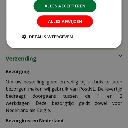
ALLES ACCEPTEREN
Standplaats
Zon
ALLES AFWIJZEN
Kleur
mix
DETAILS WEERGEVEN
Verzending
Bezorging:
Om uw bestelling goed en veilig bij u thuis te laten
bezorgen maken wij gebruik van PostNL. De levertijd
bedraagt doorgaans tussen de 1 en 2
werkdagen. Deze bezorgtijd geldt zowel voor
Nederland als België.
Bezorgkosten Nederland: