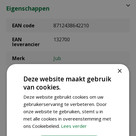
Eigenschappen
EAN code
8712438642210
EAN
132700
leverancier
Merk
Jub
×
Bolmaat
10/12
Deze website maakt gebruik
Zaaien /
april t/m juni
van cookies.
planten
buiten
Deze website gebruikt cookies om uw
gebruikerservaring te verbeteren. Door
Bloeitijd /
juli t/m augustus
onze website te gebruiken, stemt u in
oogsttijd
met alle cookies in overeenstemming met
ons Cookiebeleid.
Lees verder
max. hoogte
80 cm
in cm