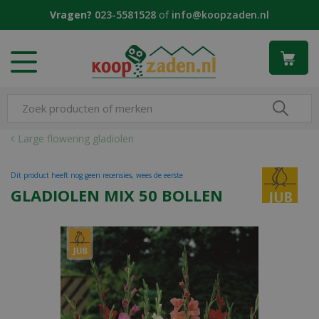
G
Vragen?
023-5581528
of
info@koopzaden.nl
a
n
a
a
r
c
o
n
Large flowering gladiolen
t
e
Dit product heeft nog geen recensies, wees de eerste
n
GLADIOLEN MIX 50 BOLLEN
t