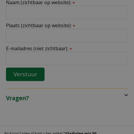
Naam (zichtbaar op website):
*
Plaats (zichtbaar op website):
*
E-mailadres (niet zichtbaar):
*
Vragen?
Bij KoopZaden.nl kunt u het artikel
"Gladiolen mix 50