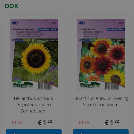
OOK
Helianthus Annuus
Helianthus Annuus Evening
Giganteus zaden
Sun Zonnebloem
Zonnebloem
€
1
,
32
€
1
,
32
€
1
,
55
€
1
,
55