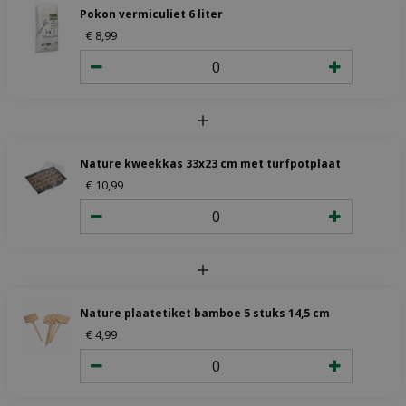
Pokon vermiculiet 6 liter
€
8
,
99
Nature kweekkas 33x23 cm met turfpotplaat
€
10
,
99
Nature plaatetiket bamboe 5 stuks 14,5 cm
€
4
,
99