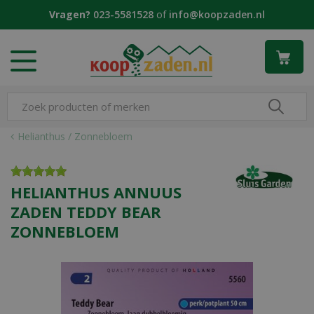
G
Vragen?
023-5581528
of
info@koopzaden.nl
a
n
a
a
r
c
o
n
Helianthus / Zonnebloem
t
e
n
HELIANTHUS ANNUUS
t
ZADEN TEDDY BEAR
ZONNEBLOEM