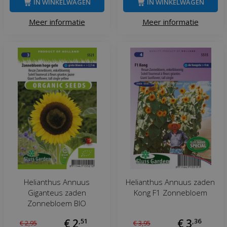
IN WINKELWAGEN
IN WINKELWAGEN
Meer informatie
Meer informatie
Helianthus Annuus
Helianthus Annuus zaden
Giganteus zaden
Kong F1 Zonnebloem
Zonnebloem BIO
€
2
,
51
€
3
,
36
€
2
,
95
€
3
,
95