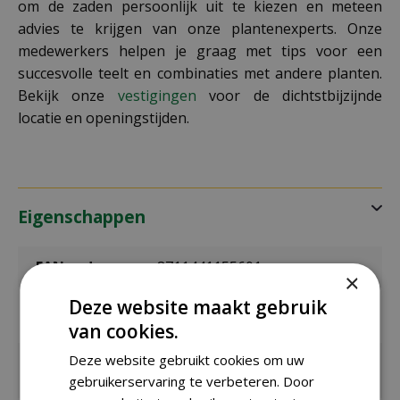
om de zaden persoonlijk uit te kiezen en meteen
advies te krijgen van onze plantenexperts. Onze
medewerkers helpen je graag met tips voor een
succesvolle teelt en combinaties met andere planten.
Bekijk onze
vestigingen
voor de dichtstbijzijnde
locatie en openingstijden.
Eigenschappen
EAN code
8711441155601
×
Deze website maakt gebruik
EAN
SL5560
leverancier
van cookies.
Deze website gebruikt cookies om uw
Latijnse
Helianthus Annuus
naam
gebruikerservaring te verbeteren. Door