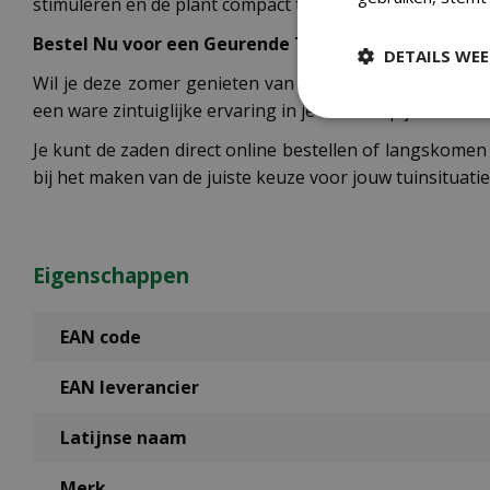
stimuleren en de plant compact te houden.
Bestel Nu voor een Geurende Tuin
DETAILS WE
Wil je deze zomer genieten van de betoverende blauwe
een ware zintuiglijke ervaring in je tuin of op je balkon
Je kunt de zaden direct online bestellen of langskomen
bij het maken van de juiste keuze voor jouw tuinsituat
Eigenschappen
EAN code
EAN leverancier
Latijnse naam
Merk