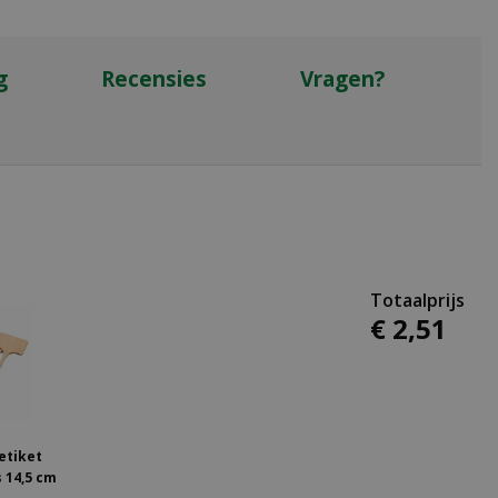
g
Recensies
Vragen?
€
2
,
51
etiket
 14,5 cm