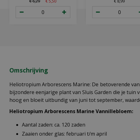
€
6
,
29
€
5
,
50
€
8
,
99
Omschrijving
Heliotropium Arborescens Marine: De betoverende vanil
bijzondere eenjarige plant van Sluis Garden die je tuin
hoog en bloeit uitbundig van juni tot september, waardo
Heliotropium Arborescens Marine Vannillebloem:
Aantal zaden: ca. 120 zaden
Zaaien onder glas: februari t/m april