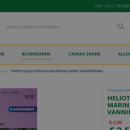
Over ons
Vestigi
EN
BLOEMZADEN
CADEAU ZADEN
ALLE
jarig
Heliotropium Arborescens Marine zaden Vannillebloem
Dit product heef
HELIO
MARIN
VANNI
€
2
,
95