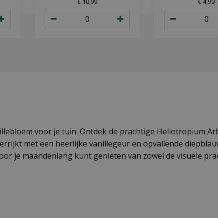
€
10
,
99
€
4
,
99
lebloem voor je tuin. Ontdek de prachtige Heliotropium Ar
 verrijkt met een heerlijke vanillegeur en opvallende diep
or je maandenlang kunt genieten van zowel de visuele pracht