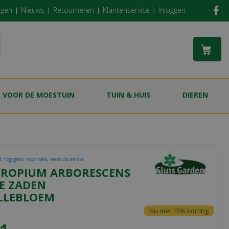
ngen
Nieuws
Retourneren
Klantenservice
Inloggen
S VOOR DE MOESTUIN
TUIN & HUIS
DIEREN
t nog geen recensies, wees de eerste
TROPIUM ARBORESCENS
E ZADEN
LLEBLOEM
Nu met 15% korting