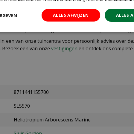
ERGEVEN
ALLES AFWIJZEN
ALLES 
 bloemen en heerlijke vanillegeur in je tuin? Bestel dan 
. De zaden zijn eenvoudig te zaaien en met de juiste verzorgin
 in een van onze tuincentra voor persoonlijk advies over 
ie. Bezoek een van onze
vestigingen
en ontdek ons complete 
8711441155700
SL5570
Heliotropium Arborescens Marine
Sluis Garden