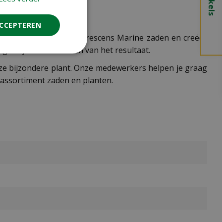
ACCEPTEREN
nu de Heliotropium Arborescens Marine zaden en creëer
g zul je versteld staan van het resultaat.
deze bijzondere plant. Onze medewerkers helpen je graag
assortiment zaden en planten.