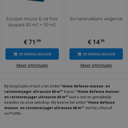
Ecostyle mouse & rat free
Bsi herbruikbare vliegenval
duopack 80 m2 + 30 m2
€
71
,
99
€
14
,
95
IN WINKELWAGEN
IN WINKELWAGEN
Meer informatie
Meer informatie
Bij KoopZaden.nl kunt u het artikel
"Home defense muizen- en
rattenverjager ultrasoon 60 m²"
kopen.
"Home defense muizen-
en rattenverjager ultrasoon 60 m²"
kunt u snel en gemakkelijk
bestellen via onze webshop. Wij leveren het artikel
"Home defense
muizen- en rattenverjager ultrasoon 60 m²"
snel bij u thuis af
via PostNL.