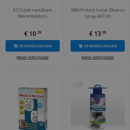
ECOstyle navulbare
SBM Protect home Zilvervis
Mierenlokdoos
spray 400 ml
€
10
,
29
€
13
,
95
IN WINKELWAGEN
IN WINKELWAGEN
Meer informatie
Meer informatie