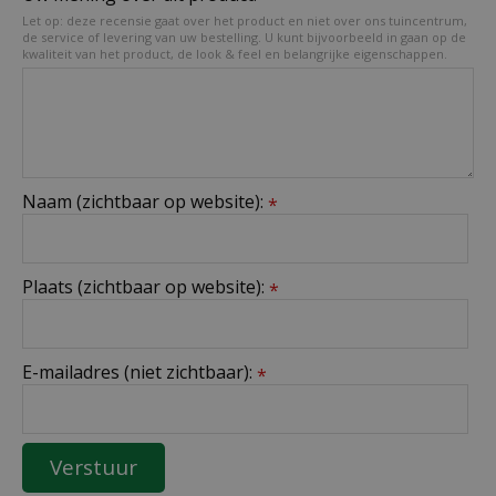
Let op: deze recensie gaat over het product en niet over ons tuincentrum,
de service of levering van uw bestelling. U kunt bijvoorbeeld in gaan op de
kwaliteit van het product, de look & feel en belangrijke eigenschappen.
Naam (zichtbaar op website):
*
Plaats (zichtbaar op website):
*
E-mailadres (niet zichtbaar):
*