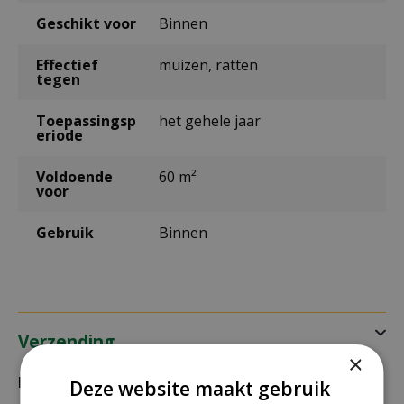
Geschikt voor
Binnen
Effectief
muizen, ratten
tegen
Toepassingsp
het gehele jaar
eriode
Voldoende
60 m²
voor
Gebruik
Binnen
Verzending
×
Bezorging:
Deze website maakt gebruik