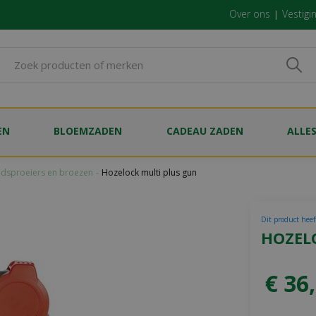
Over ons
Vestigi
EN
BLOEMZADEN
CADEAU ZADEN
ALLE
dsproeiers en broezen
Hozelock multi plus gun
Dit product heef
HOZEL
€
36
,