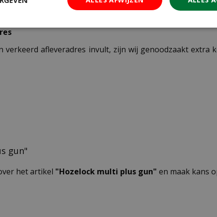
ier de verzendkosten.
res
n verkeerd afleveradres invult, zijn wij genoodzaakt extra
us gun"
over het artikel
"Hozelock multi plus gun"
en maak kans op