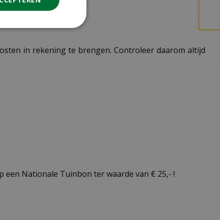
 kosten in rekening te brengen. Controleer daarom altijd
 een Nationale Tuinbon ter waarde van € 25,- !