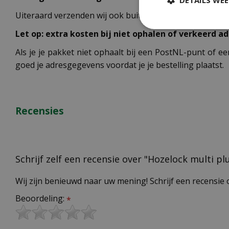
Uiteraard verzenden wij ook buiten Nederland,
bekijk h
Let op: extra kosten bij niet ophalen of verkeerd ad
Als je je pakket niet ophaalt bij een PostNL-punt of ee
goed je adresgegevens voordat je je bestelling plaatst.
Recensies
Schrijf zelf een recensie over "Hozelock multi pl
Wij zijn benieuwd naar uw mening! Schrijf een recensie 
Beoordeling:
*