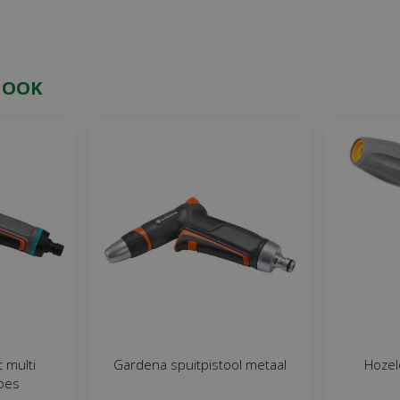
 OOK
 multi
Gardena spuitpistool metaal
Hozel
roes