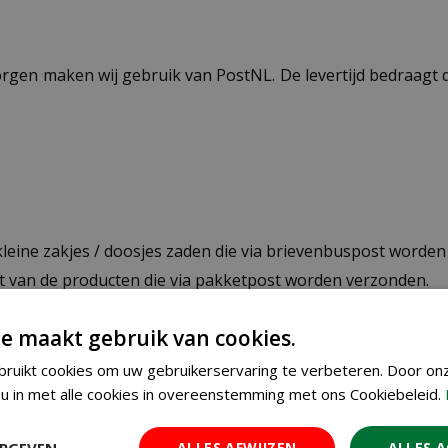
ezorgen maken wij gebruik van PostNL. De levertijd bedraag
 kleine zakjes / doosjes zaden die via brievenbuspost worde
st van de producten die via pakketpost worden verzonden.
e maakt gebruik van cookies.
op planten en producten die buiten de maximale afmetingen
ruikt cookies om uw gebruikerservaring te verbeteren. Door on
u in met alle cookies in overeenstemming met ons Cookiebeleid.
 de winkelwagen berekend.
ERGEVEN
ALLES AFWIJZEN
ALLES 