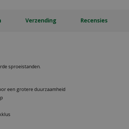
n
Verzending
Recensies
erde sproeistanden.
oor een grotere duurzaamheid
ep
kklus