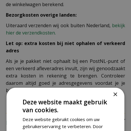
de winkelwagen berekend.
Bezorgkosten overige landen:
Uiteraard verzenden wij ook buiten Nederland,
bekijk
hier de verzendkosten.
Let op: extra kosten bij niet ophalen of verkeerd
adres
Als je je pakket niet ophaalt bij een PostNL-punt of
een verkeerd afleveradres invult, zijn wij genoodzaakt
extra kosten in rekening te brengen. Controleer
daarom altijd goed je adresgegevens voordat je je
bestelling plaatst.
×
Deze website maakt gebruik
van cookies.
Deze website gebruikt cookies om uw
Recensies
gebruikerservaring te verbeteren. Door