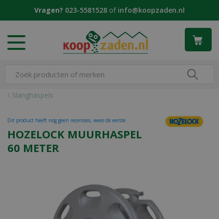
G
Vragen?
023-5581528
of
info@koopzaden.nl
a
n
a
a
r
c
o
n
Slanghaspels
t
e
Dit product heeft nog geen recensies, wees de eerste
n
HOZELOCK MUURHASPEL
t
60 METER