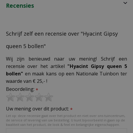
Recensies
Schrijf zelf een recensie over "Hyacint Gipsy
queen 5 bollen"
Wij zijn benieuwd naar uw mening! Schrijf een
recensie over het artikel
"Hyacint Gipsy queen 5
bollen"
en maak kans op een Nationale Tuinbon ter
waarde van € 25,- !
Beoordeling:
*
Uw mening over dit product:
*
Let op: deze recensie gaat over het product en niet over ons tuincentrum,
de service of levering van uw bestelling. U kunt bijvoorbeeld in gaan op de
kwaliteit van het product, de look & feel en belangrijke eigenschappen.