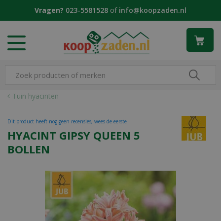
G
Vragen?
023-5581528
of
info@koopzaden.nl
a
n
a
a
r
c
o
n
Tuin hyacinten
t
e
Dit product heeft nog geen recensies, wees de eerste
n
HYACINT GIPSY QUEEN 5
t
BOLLEN