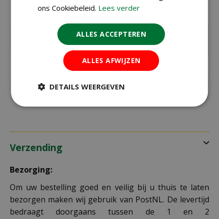
Bloeitijd /
april
ons Cookiebeleid.
Lees verder
oogsttijd
ALLES ACCEPTEREN
max. hoogte
25 cm
in cm
ALLES AFWIJZEN
Standplaats
Halfschaduw, Zon
DETAILS WEERGEVEN
Kleur
oranje
Verzending
Bezorging:
Om uw bestelling goed en veilig bij u thuis te laten
bezorgen maken wij gebruik van PostNL. De levertijd
bedraagt doorgaans tussen de 1 en 2