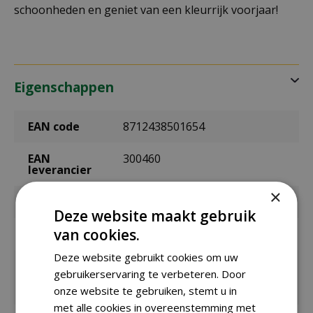
schoonheden en geniet van een kleurrijk voorjaar!
Eigenschappen
EAN code
8712438501654
EAN
300460
leverancier
×
Merk
Jub
Deze website maakt gebruik
van cookies.
Bolmaat
15/16
Deze website gebruikt cookies om uw
Zaaien /
september t/m december
gebruikerservaring te verbeteren. Door
planten
buiten
onze website te gebruiken, stemt u in
met alle cookies in overeenstemming met