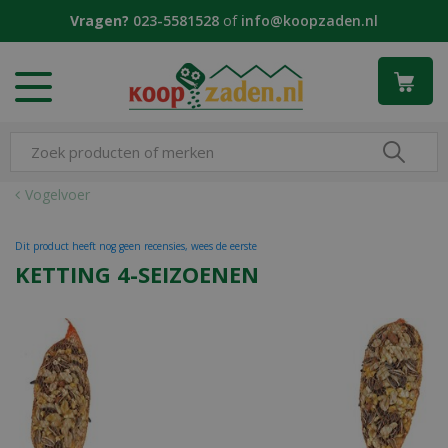
G
Vragen?
023-5581528
of
info@koopzaden.nl
a
n
a
a
r
c
o
n
Vogelvoer
t
e
Dit product heeft nog geen recensies, wees de eerste
n
KETTING 4-SEIZOENEN
t