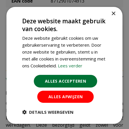
EAN code
8712901074913
×
EAN
0216449
leverancier
Deze website maakt gebruik
van cookies.
Merk
Gebr. de Boon
Deze website gebruikt cookies om uw
gebruikerservaring te verbeteren. Door
Geschikt voor
vogels
onze website te gebruiken, stemt u in
met alle cookies in overeenstemming met
ons Cookiebeleid.
Lees verder
Verzending
ALLES ACCEPTEREN
Bezorging:
ALLES AFWIJZEN
Om uw bestelling goed en veilig bij u thuis te laten
bezorgen maken wij gebruik van PostNL. De levertijd
DETAILS WEERGEVEN
bedraagt doorgaans tussen de 1 en 2
werkdagen. Deze bezorgtijd geldt zowel voor