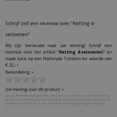
Schrijf zelf een recensie over "Ketting 4-
seizoenen"
Wij zijn benieuwd naar uw mening! Schrijf een
recensie over het artikel
"Ketting 4-seizoenen"
en
maak kans op een Nationale Tuinbon ter waarde van
€ 25,- !
Beoordeling:
*
Uw mening over dit product:
*
Let op: deze recensie gaat over het product en niet over ons tuincentrum,
de service of levering van uw bestelling. U kunt bijvoorbeeld in gaan op de
kwaliteit van het product, de look & feel en belangrijke eigenschappen.