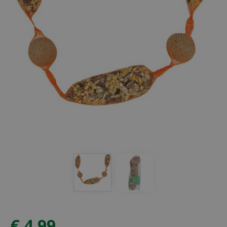
€
4
,
99