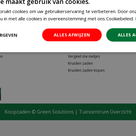
e maakt gebruik van cookies.
emen
e
ruikt cookies om uw gebruikerservaring te verbeteren. Door on
u in met alle cookies in overeenstemming met ons Cookiebeleid.
ERGEVEN
ALLES AFWIJZEN
ALLES 
Zaden online
en
Vergeet me nietjes
Kruiden zaden
Kruiden zaden kopen
Koopzaden ©
Green Solutions
|
Tuincentrum Overzicht