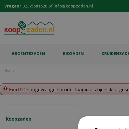
Ga
Vragen?
023-5581528
of
info@koopzaden.nl
naar
content
GROENTEZADEN
BIOZADEN
KRUIDENZAD
Home
Fout!
De opgevraagde productpagina is tijdelijk uitges
Koopzaden
Onze klant