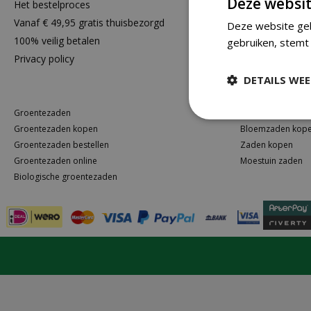
Deze websit
Het bestelproces
Contact opn
Vanaf € 49,95 gratis thuisbezorgd
Klantenservic
Deze website geb
100% veilig betalen
Retourneren
gebruiken, stemt 
Privacy policy
DETAILS WE
Groentezaden
Bloemen zaden
Groentezaden kopen
Bloemzaden kop
Groentezaden bestellen
Zaden kopen
Groentezaden online
Moestuin zaden
Biologische groentezaden