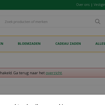
Over ons
Vestigi
EN
BLOEMZADEN
CADEAU ZADEN
ALLE
chakeld. Ga terug naar het
overzicht
.
enservice