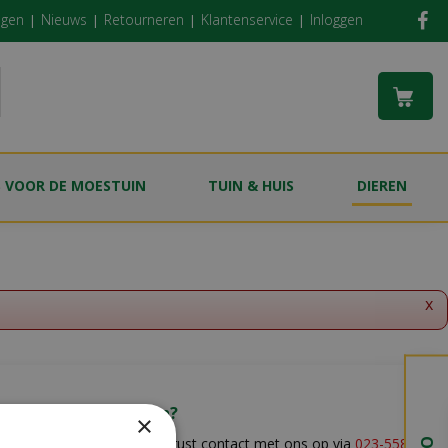
ngen
Nieuws
Retourneren
Klantenservice
Inloggen
S VOOR DE MOESTUIN
TUIN & HUIS
DIEREN
x
Vragen?
×
Neem gerust contact met ons op via
023-5581528