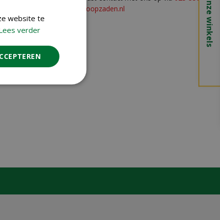
Onze winkels
of
info@koopzaden.nl
ze website te
Lees verder
ACCEPTEREN