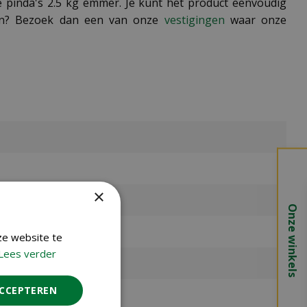
e pinda's 2.5 kg emmer. Je kunt het product eenvoudig
kelen? Bezoek dan een van onze
vestigingen
waar onze
×
Onze winkels
ze website te
Lees verder
ACCEPTEREN