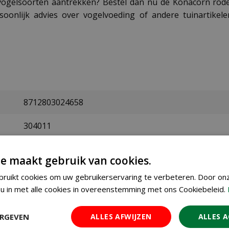
e vogelsoorten aantrekken? Bestel dan nu de Konacorn rod
ersoonlijk advies over vogelvoeding of andere tuinarti
8712803024658
304011
Konacorn
e maakt gebruik van cookies.
2,5 kg
ruikt cookies om uw gebruikerservaring te verbeteren. Door on
u in met alle cookies in overeenstemming met ons Cookiebeleid.
vogels
ERGEVEN
ALLES AFWIJZEN
ALLES 