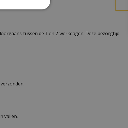
t doorgaans tussen de 1 en 2 werkdagen. Deze bezorgtijd
n verzonden.
 vallen.