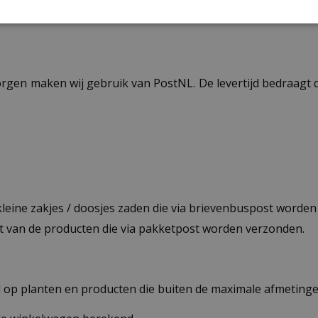
ezorgen maken wij gebruik van PostNL. De levertijd bedraag
 kleine zakjes / doosjes zaden die via brievenbuspost worde
st van de producten die via pakketpost worden verzonden.
op planten en producten die buiten de maximale afmetingen