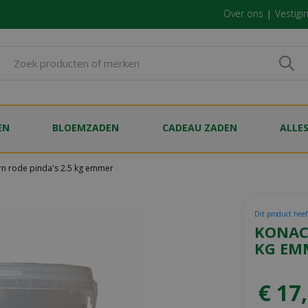
Over ons
Vestigi
EN
BLOEMZADEN
CADEAU ZADEN
ALLE
n rode pinda's 2.5 kg emmer
Dit product heef
KONAC
KG EM
€
17
,