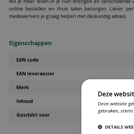
Wil je meer leven in je tuin brengen en verschillend
online bestellen en thuis laten bezorgen. Liever p
medewerkers je graag helpen met deskundig advies.
Eigenschappen
EAN code
EAN leverancier
Merk
Deze websit
Inhoud
Deze website geb
gebruiken, stemt 
Geschikt voor
DETAILS WE