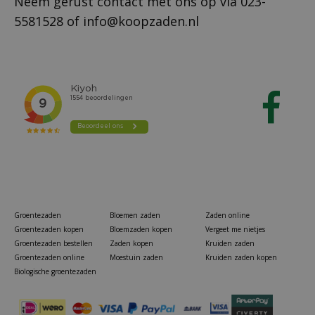
Neem gerust contact met ons op via
023-
5581528
of
info@koopzaden.nl
Groentezaden
Bloemen zaden
Zaden online
Groentezaden kopen
Bloemzaden kopen
Vergeet me nietjes
Groentezaden bestellen
Zaden kopen
Kruiden zaden
Groentezaden online
Moestuin zaden
Kruiden zaden kopen
Biologische groentezaden