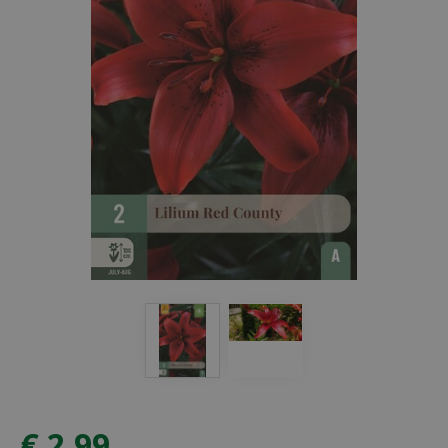
€
2
,
99