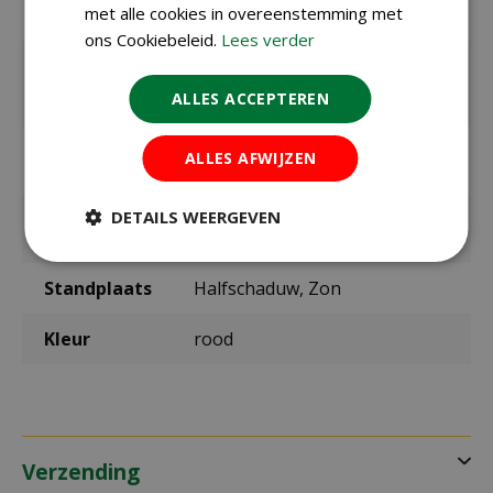
met alle cookies in overeenstemming met
Bolmaat
14/16
ons Cookiebeleid.
Lees verder
Zaaien /
maart t/m mei
planten
ALLES ACCEPTEREN
buiten
Bloeitijd /
juli t/m augustus
ALLES AFWIJZEN
oogsttijd
DETAILS WEERGEVEN
max. hoogte
100 cm
in cm
Standplaats
Halfschaduw, Zon
Kleur
rood
Verzending