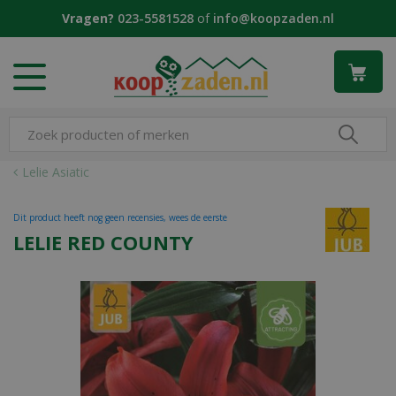
G
Vragen?
023-5581528
of
info@koopzaden.nl
a
n
a
a
r
c
o
n
Lelie Asiatic
t
e
Dit product heeft nog geen recensies, wees de eerste
n
LELIE RED COUNTY
t