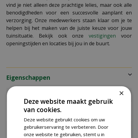
vind je niet alleen deze prachtige lelies, maar ook alle
benodigdheden voor een succesvolle aanplant en
verzorging. Onze medewerkers staan klaar om je te
helpen bij het maken van de juiste keuze voor jouw
tuinsituatie. Bekijk ook onze
vestigingen
voor
openingstijden en locaties bij jou in de buurt.
Eigenschappen
×
EAN code
8712438619069
Deze website maakt gebruik
van cookies.
EAN
108410
leverancier
Deze website gebruikt cookies om uw
gebruikerservaring te verbeteren. Door
Merk
Jub
onze website te gebruiken, stemt u in