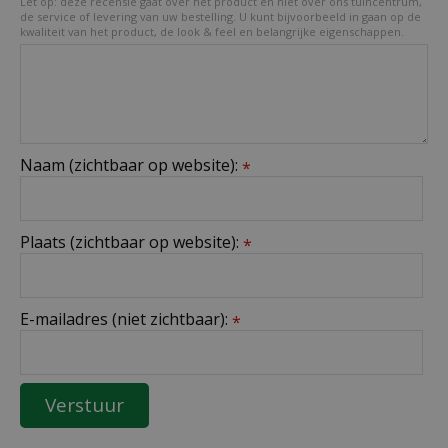
Let op: deze recensie gaat over het product en niet over ons tuincentrum,
de service of levering van uw bestelling. U kunt bijvoorbeeld in gaan op de
kwaliteit van het product, de look & feel en belangrijke eigenschappen.
Naam (zichtbaar op website):
*
Plaats (zichtbaar op website):
*
E-mailadres (niet zichtbaar):
*