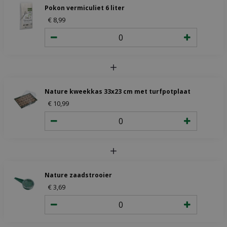
Pokon vermiculiet 6 liter
€
8
,
99
Nature kweekkas 33x23 cm met turfpotplaat
€
10
,
99
Nature zaadstrooier
€
3
,
69