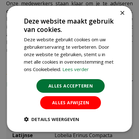
Onze medewerkers staan klaar om je te adviseren
×
over de beste combinaties met andere zomerbloeiers.
Kom langs in een van onze vestigingen en laat je
Deze website maakt gebruik
inspireren door ons uitgebreide assortiment. Je vindt
van cookies.
al onze locaties op
de website van De Oosteinde
.
Deze website gebruikt cookies om uw
Maak je tuin of balkon deze zomer extra bijzonder
gebruikerservaring te verbeteren. Door
met deze schitterende blauwe Lobelia!
onze website te gebruiken, stemt u in
met alle cookies in overeenstemming met
ons Cookiebeleid.
Lees verder
Eigenschappen
ALLES ACCEPTEREN
EAN code
8711441157650
ALLES AFWIJZEN
EAN
SL5765
DETAILS WEERGEVEN
leverancier
Latijnse
Lobelia Erinus Compacta