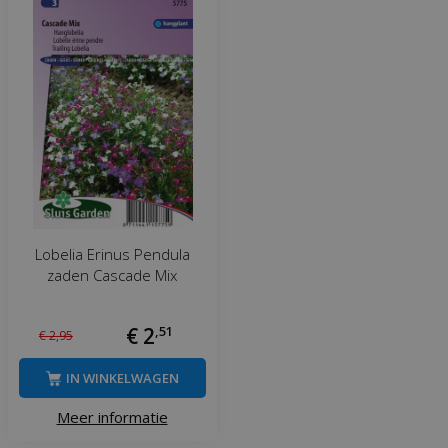
Lobelia Erinus Pendula
zaden Cascade Mix
€
2
,
51
€
2
,
95
IN WINKELWAGEN
Meer informatie