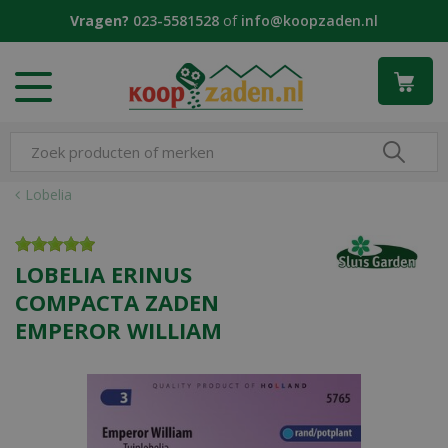
G
Vragen?
023-5581528
of
info@koopzaden.nl
a
n
a
a
r
c
o
n
Lobelia
t
e
n
LOBELIA ERINUS
t
COMPACTA ZADEN
EMPEROR WILLIAM