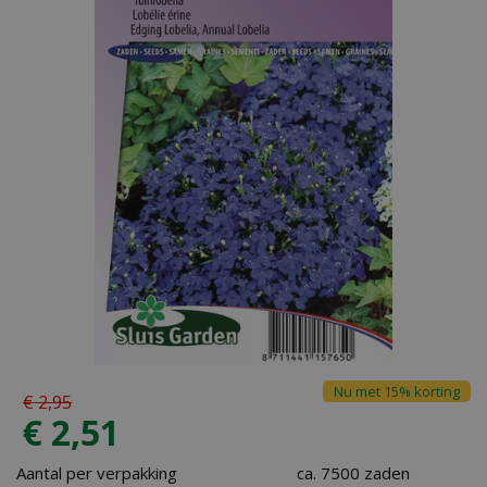
Nu met 15% korting
€
2
,
95
€
2
,
51
Aantal per verpakking
ca. 7500 zaden