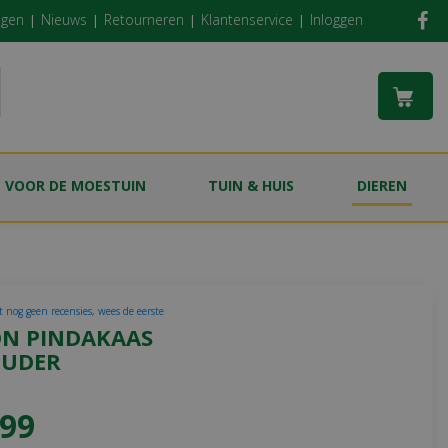
ngen
Nieuws
Retourneren
Klantenservice
Inloggen
S VOOR DE MOESTUIN
TUIN & HUIS
DIEREN
t nog geen recensies, wees de eerste
N PINDAKAAS
UDER
99