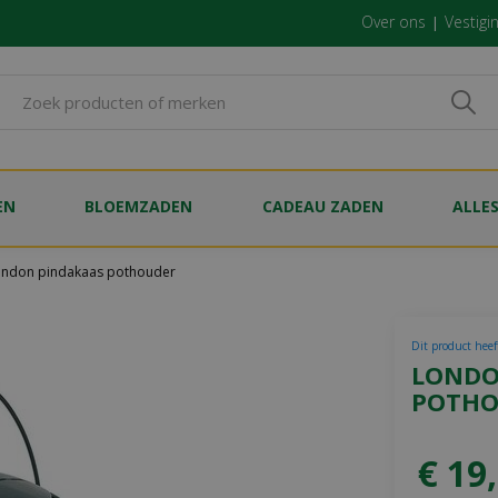
Over ons
Vestigi
EN
BLOEMZADEN
CADEAU ZADEN
ALLE
ondon pindakaas pothouder
Dit product heef
LONDO
POTHO
€
19
,