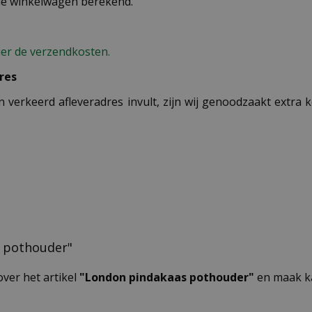
 de winkelwagen berekend.
ier de verzendkosten.
res
n verkeerd afleveradres invult, zijn wij genoodzaakt extra
s pothouder"
over het artikel
"London pindakaas pothouder"
en maak ka