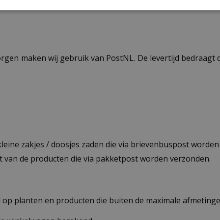
ezorgen maken wij gebruik van PostNL. De levertijd bedraag
 kleine zakjes / doosjes zaden die via brievenbuspost worde
st van de producten die via pakketpost worden verzonden.
op planten en producten die buiten de maximale afmetingen