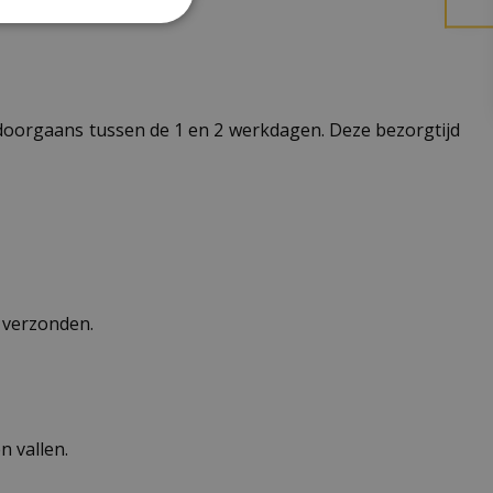
t doorgaans tussen de 1 en 2 werkdagen. Deze bezorgtijd
n verzonden.
 vallen.