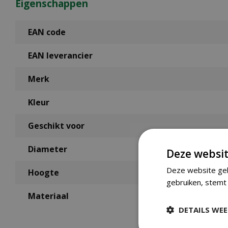
Eigenschappen
EAN code
EAN leverancier
Merk
Kleur
Geschikt voor
Diameter
Deze websit
Deze website geb
Hoogte
gebruiken, stemt 
Materiaal
DETAILS WE