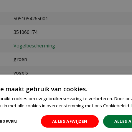
5051054265001
351060174
Vogelbescherming
groen
vogels
23 cm
e maakt gebruik van cookies.
ruikt cookies om uw gebruikerservaring te verbeteren. Door on
23 cm
u in met alle cookies in overeenstemming met ons Cookiebeleid.
metaal
ERGEVEN
ALLES AFWIJZEN
ALLES 