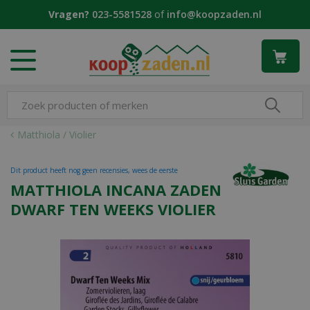
G
Vragen?
023-5581528
of
info@koopzaden.nl
a
n
a
a
r
c
o
n
Matthiola / Violier
t
e
Dit product heeft nog geen recensies, wees de eerste
n
MATTHIOLA INCANA ZADEN
t
DWARF TEN WEEKS VIOLIER