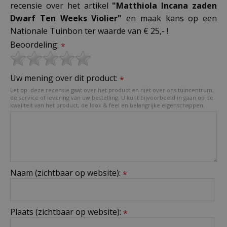
recensie over het artikel
"Matthiola Incana zaden
Dwarf Ten Weeks Violier"
en maak kans op een
Nationale Tuinbon ter waarde van € 25,- !
Beoordeling:
*
Uw mening over dit product:
*
Let op: deze recensie gaat over het product en niet over ons tuincentrum,
de service of levering van uw bestelling. U kunt bijvoorbeeld in gaan op de
kwaliteit van het product, de look & feel en belangrijke eigenschappen.
Naam (zichtbaar op website):
*
Plaats (zichtbaar op website):
*