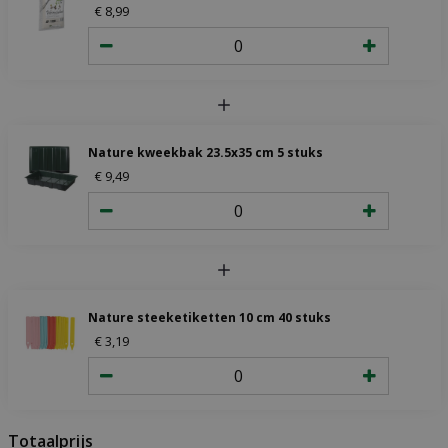
€
8
,
99
Nature kweekbak 23.5x35 cm 5 stuks
€
9
,
49
Nature steeketiketten 10 cm 40 stuks
€
3
,
19