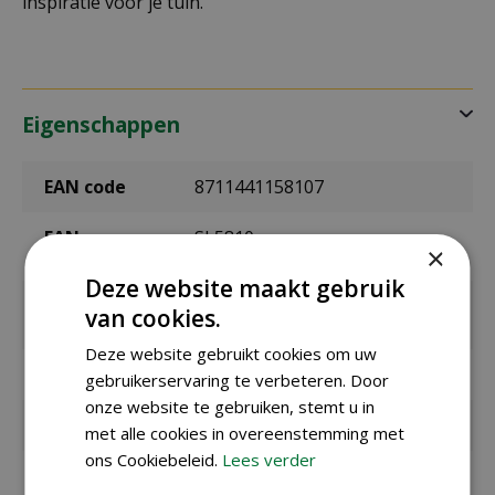
inspiratie voor je tuin.
Eigenschappen
EAN code
8711441158107
EAN
SL5810
×
leverancier
Deze website maakt gebruik
Latijnse
Matthiola Incana
van cookies.
naam
Deze website gebruikt cookies om uw
Merk
Sluis Garden
gebruikerservaring te verbeteren. Door
onze website te gebruiken, stemt u in
Inhoud
0,3 gram
met alle cookies in overeenstemming met
ons Cookiebeleid.
Lees verder
Zaaien onder
maart t/m mei
glas / binnen