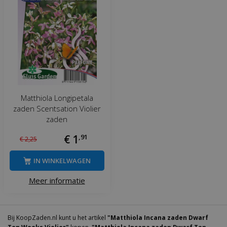
Matthiola Longipetala
zaden Scentsation Violier
zaden
€
1
,
91
€
2
,
25
IN WINKELWAGEN
Meer informatie
Bij KoopZaden.nl kunt u het artikel
"Matthiola Incana zaden Dwarf