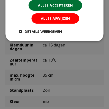
ALLES ACCEPTEREN
Zaaien /
mei t/m juni
planten
buiten
ALLES AFWIJZEN
Bloeitijd /
juni t/m september
DETAILS WEERGEVEN
oogsttijd
Kiemduur in
ca. 15 dagen
dagen
Zaaitemperat
ca. 18ºC
uur
max. hoogte
35 cm
in cm
Standplaats
Zon
Kleur
mix