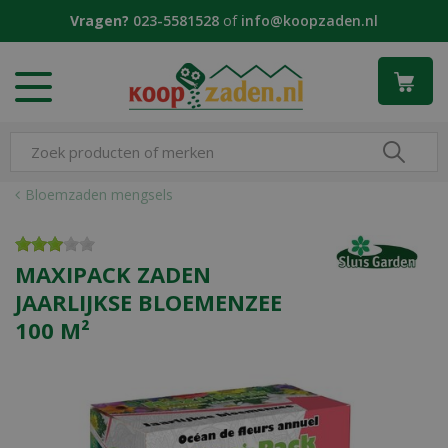
G
Vragen?
023-5581528
of
info@koopzaden.nl
a
n
a
a
r
c
o
n
Bloemzaden mengsels
t
e
n
MAXIPACK ZADEN
t
JAARLIJKSE BLOEMENZEE
100 M²