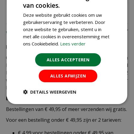
van cookies.
Deze website gebruikt cookies om uw
gebruikerservaring te verbeteren. Door
onze website te gebruiken, stemt u in
Verzending
met alle cookies in overeenstemming met
ons Cookiebeleid.
Lees verder
Bezorging:
Om uw bestelling goed en veilig bij u thuis te laten
ALLES ACCEPTEREN
bezorgen maken wij gebruik van PostNL. De levertijd
bedraagt doorgaans tussen de 1 en 2
ALLES AFWIJZEN
werkdagen. Deze bezorgtijd geldt zowel voor
Nederland als België.
DETAILS WEERGEVEN
Bezorgkosten Nederland:
Bestellingen van € 49,95 of meer verzenden wij gratis.
Voor een bestelling onder € 49,95 zijn er 2 tarieven:
€ 4,99 voor bestellingen onder € 49,95 van