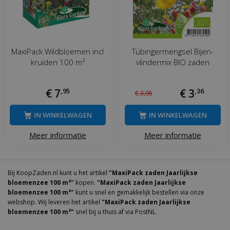
MaxiPack Wildbloemen incl
Tübingermengsel Bijen-
kruiden 100 m²
vlindermix BIO zaden
€
7
,
95
€
3
,
36
€
3
,
95
IN WINKELWAGEN
IN WINKELWAGEN
Meer informatie
Meer informatie
Bij KoopZaden.nl kunt u het artikel
"MaxiPack zaden Jaarlijkse
bloemenzee 100 m²"
kopen.
"MaxiPack zaden Jaarlijkse
bloemenzee 100 m²"
kunt u snel en gemakkelijk bestellen via onze
webshop. Wij leveren het artikel
"MaxiPack zaden Jaarlijkse
bloemenzee 100 m²"
snel bij u thuis af via PostNL.