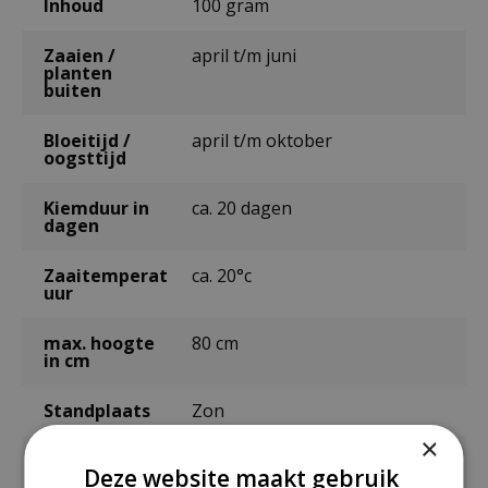
Inhoud
100 gram
Zaaien /
april t/m juni
planten
buiten
Bloeitijd /
april t/m oktober
oogsttijd
Kiemduur in
ca. 20 dagen
dagen
Zaaitemperat
ca. 20°c
uur
max. hoogte
80 cm
in cm
Standplaats
Zon
×
Voldoende
100 m²
Deze website maakt gebruik
voor