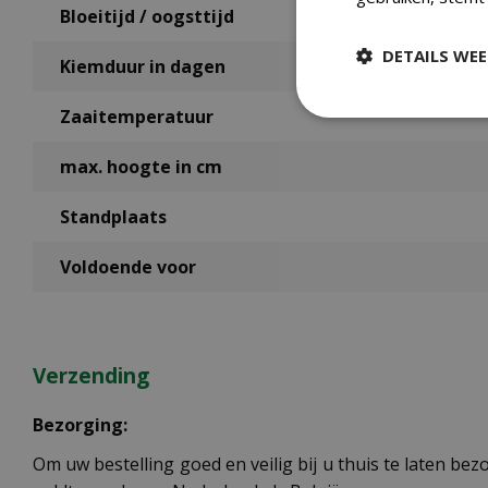
Bloeitijd / oogsttijd
DETAILS WE
Kiemduur in dagen
Zaaitemperatuur
max. hoogte in cm
Standplaats
Voldoende voor
Verzending
Bezorging:
Om uw bestelling goed en veilig bij u thuis te laten b