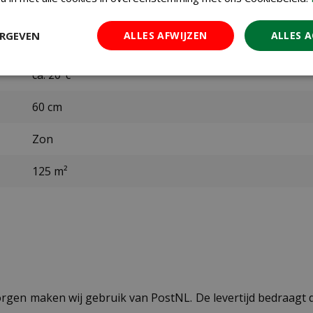
juli t/m oktober
ERGEVEN
ALLES AFWIJZEN
ALLES 
ca. 20 dagen
ca. 20°c
60 cm
Zon
125 m²
ezorgen maken wij gebruik van PostNL. De levertijd bedraag