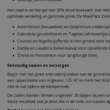
Het zaad is vermengd met 50% dood boekweit, wat niet al
optimale verdeling en gezonde groei. De MaxiPack Zom
Antirrhinum (leeuwebek) en Delphinium (riddersp
Calendula (goudsbloem) en Tagetes (afrikaantje)
Cosmos en Nigella (juffertje-in-het-groen) voor lu
Dahlia en Lavatera (bekermalva) voor opvallende
Zinnia en Penstemon voor langdurige bloei
Eenvoudig zaaien en verzorgen
Begin met het goed onkruidvrij maken van de grond waar
een oppervlakte van ongeveer 125 m² en hark het lich
niet te nat tijdens de kiemperiode.
De zaden kiemen binnen ongeveer 20 dagen bij een te
beste resultaat zaai je deze mix in de volle zon tussen 