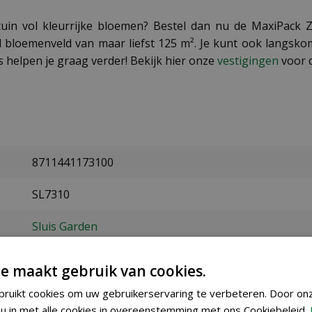
ktuin vol kleurrijke bloemen? Bestel dan nu de MaxiPac
bloemenveld van maar liefst 125 m². Je kunt ook langskom
elpen je graag verder! Bekijk hier onze
vestigingen
voor d
8711441173100
SL7310
Sluis Garden
125 gram
e maakt gebruik van cookies.
april t/m juni
ruikt cookies om uw gebruikerservaring te verbeteren. Door on
u in met alle cookies in overeenstemming met ons Cookiebeleid.