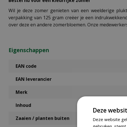
Bestel nu voor een kleurrijke zomer
Wil je deze zomer genieten van een weelderige plu
verpakking van 125 gram creëer je een indrukwekkend 
over deze en andere zomerbloemen. Onze medewerkers h
Eigenschappen
EAN code
EAN leverancier
Merk
Inhoud
Deze websit
Zaaien / planten buiten
Deze website geb
gebruiken, stemt 