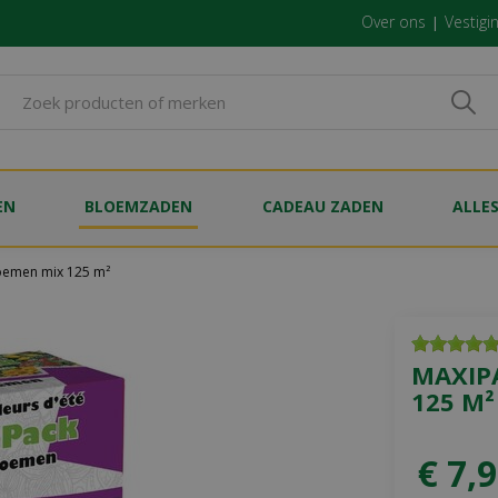
Over ons
Vestigi
EN
BLOEMZADEN
CADEAU ZADEN
ALLE
oemen mix 125 m²
MAXIP
125 M²
€
7
,
9