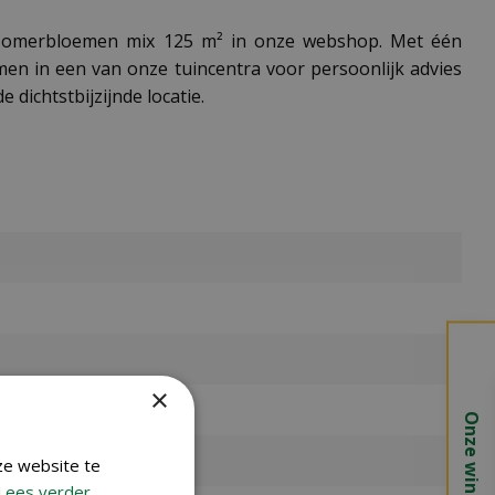
k Zomerbloemen mix 125 m² in onze webshop. Met één
en in een van onze tuincentra voor persoonlijk advies
e dichtstbijzijnde locatie.
×
Onze winkels
ze website te
Lees verder