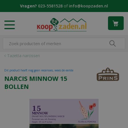
G
Vragen?
023-5581528
of
info@koopzaden.nl
a
n
a
a
r
c
o
n
Tazetta narcissen
t
e
Dit product heeft nog geen recensies, wees de eerste
n
NARCIS MINNOW 15
t
BOLLEN