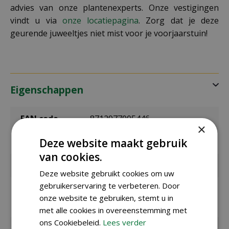
advies van onze plantenexperts. Onze vestigingen
vindt u via
onze locatiepagina
. Zorg dat je deze
geurende juweeltjes niet mist voor je voorjaarstuin!
Eigenschappen
EAN code
8712977005446
×
Deze website maakt gebruik
Merk
Prins bloembollen
van cookies.
Bolmaat
10/+
Deze website gebruikt cookies om uw
gebruikerservaring te verbeteren. Door
Zaaien /
september t/m december
planten
onze website te gebruiken, stemt u in
buiten
met alle cookies in overeenstemming met
ons Cookiebeleid.
Lees verder
Bloeitijd /
april t/m mei