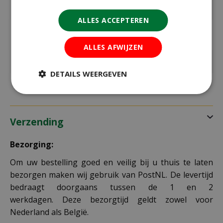
oogsttijd
ALLES ACCEPTEREN
max. hoogte
20 cm
in cm
ALLES AFWIJZEN
Kleur
geel, wit
DETAILS WEERGEVEN
Verzending
Bezorging:
Om uw bestelling goed en veilig bij u thuis te laten
bezorgen maken wij gebruik van PostNL. De levertijd
bedraagt doorgaans tussen de 1 en 2
werkdagen. Deze bezorgtijd geldt zowel voor
Nederland als België.