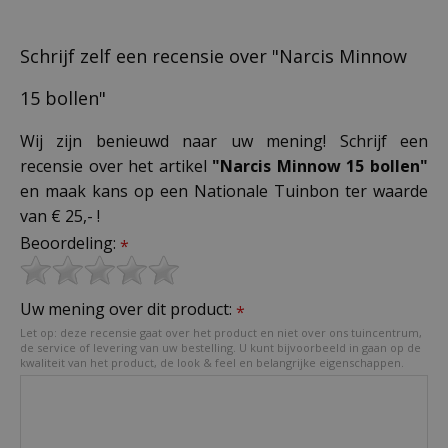
Schrijf zelf een recensie over "Narcis Minnow
15 bollen"
Wij zijn benieuwd naar uw mening! Schrijf een
recensie over het artikel
"Narcis Minnow 15 bollen"
en maak kans op een Nationale Tuinbon ter waarde
van € 25,- !
Beoordeling:
*
Uw mening over dit product:
*
Let op: deze recensie gaat over het product en niet over ons tuincentrum,
de service of levering van uw bestelling. U kunt bijvoorbeeld in gaan op de
kwaliteit van het product, de look & feel en belangrijke eigenschappen.