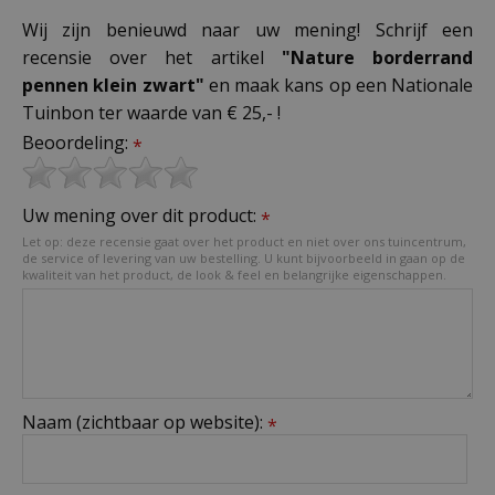
Wij zijn benieuwd naar uw mening! Schrijf een
recensie over het artikel
"Nature borderrand
pennen klein zwart"
en maak kans op een Nationale
Tuinbon ter waarde van € 25,- !
Beoordeling:
*
Uw mening over dit product:
*
Let op: deze recensie gaat over het product en niet over ons tuincentrum,
de service of levering van uw bestelling. U kunt bijvoorbeeld in gaan op de
kwaliteit van het product, de look & feel en belangrijke eigenschappen.
Naam (zichtbaar op website):
*