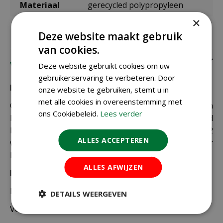
Materiaal
gerecycled polypropyleen
×
Deze website maakt gebruik
van cookies.
Verzending
Deze website gebruikt cookies om uw
gebruikerservaring te verbeteren. Door
Bezorging:
onze website te gebruiken, stemt u in
met alle cookies in overeenstemming met
Om uw bestelling goed en veilig bij u thuis te laten
ons Cookiebeleid.
Lees verder
bezorgen maken wij gebruik van PostNL. De levertijd
bedraagt doorgaans tussen de 1 en 2
ALLES ACCEPTEREN
werkdagen. Deze bezorgtijd geldt zowel voor
Nederland als België.
ALLES AFWIJZEN
Bezorgkosten Nederland:
Bestellingen van € 49,95 of meer verzenden wij gratis.
DETAILS WEERGEVEN
Voor een bestelling onder € 49,95 zijn er 2 tarieven: