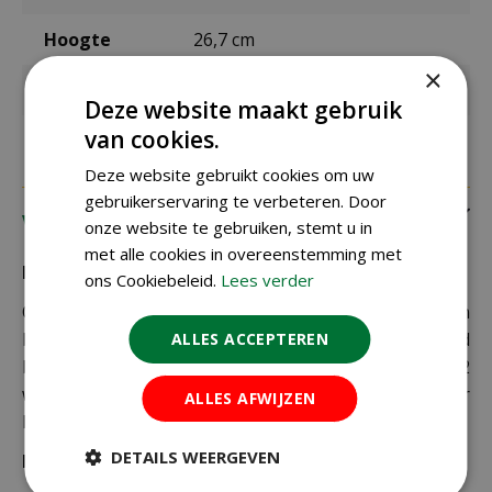
Hoogte
26,7 cm
×
Materiaal
gerecycled polypropyleen
Deze website maakt gebruik
van cookies.
Deze website gebruikt cookies om uw
gebruikerservaring te verbeteren. Door
Verzending
onze website te gebruiken, stemt u in
met alle cookies in overeenstemming met
Bezorging:
ons Cookiebeleid.
Lees verder
Om uw bestelling goed en veilig bij u thuis te laten
bezorgen maken wij gebruik van PostNL. De levertijd
ALLES ACCEPTEREN
bedraagt doorgaans tussen de 1 en 2
werkdagen. Deze bezorgtijd geldt zowel voor
ALLES AFWIJZEN
Nederland als België.
DETAILS WEERGEVEN
Bezorgkosten Nederland: