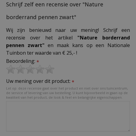
Schrijf zelf een recensie over "Nature
borderrand pennen zwart"
Wij zijn benieuwd naar uw mening! Schrijf een
recensie over het artikel
"Nature borderrand
pennen zwart"
en maak kans op een Nationale
Tuinbon ter waarde van € 25,- !
Beoordeling:
*
Uw mening over dit product:
*
Let op: deze recensie gaat over het product en niet over ons tuincentrum,
de service of levering van uw bestelling. U kunt bijvoorbeeld in gaan op de
kwaliteit van het product, de look & feel en belangrijke eigenschappen.