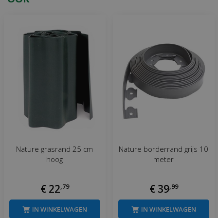
Nature grasrand 25 cm
Nature borderrand grijs 10
hoog
meter
€
22
,
79
€
39
,
99
IN WINKELWAGEN
IN WINKELWAGEN