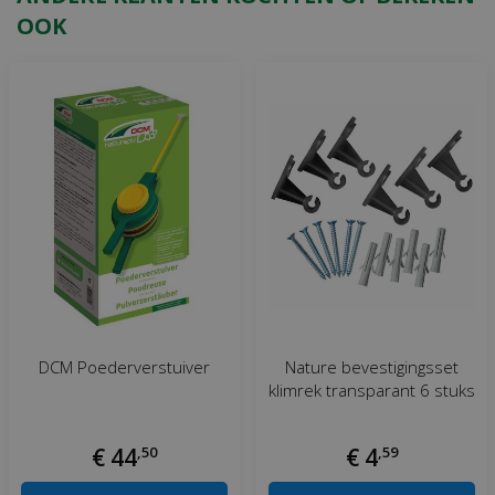
OOK
DCM Poederverstuiver
Nature bevestigingsset
klimrek transparant 6 stuks
€
44
,
50
€
4
,
59