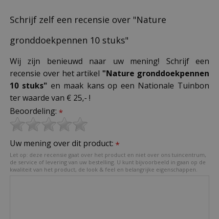
Schrijf zelf een recensie over "Nature
gronddoekpennen 10 stuks"
Wij zijn benieuwd naar uw mening! Schrijf een
recensie over het artikel
"Nature gronddoekpennen
10 stuks"
en maak kans op een Nationale Tuinbon
ter waarde van € 25,- !
Beoordeling:
*
Uw mening over dit product:
*
Let op: deze recensie gaat over het product en niet over ons tuincentrum,
de service of levering van uw bestelling. U kunt bijvoorbeeld in gaan op de
kwaliteit van het product, de look & feel en belangrijke eigenschappen.