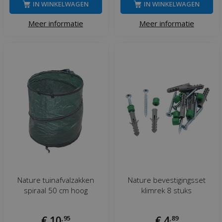
IN WINKELWAGEN
IN WINKELWAGEN
Meer informatie
Meer informatie
Nature tuinafvalzakken
Nature bevestigingsset
spiraal 50 cm hoog
klimrek 8 stuks
€
10
,
95
€
4
,
89