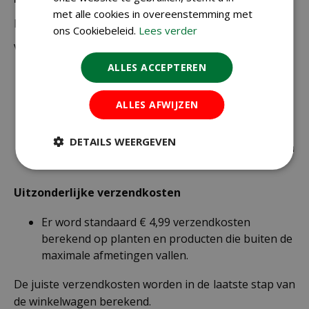
met alle cookies in overeenstemming met
Bestellingen van € 49,95 of meer verzenden wij gratis.
ons Cookiebeleid.
Lees verder
Voor een bestelling onder € 49,95 zijn er 2 tarieven:
ALLES ACCEPTEREN
€ 4,99 voor bestellingen onder € 49,95 van
alleen kleine zakjes / doosjes zaden die via
ALLES AFWIJZEN
brievenbuspost worden verzonden.
€ 6,99 voor bestellingen onder € 49,95 voor de
DETAILS WEERGEVEN
rest van de producten die via pakketpost worden
verzonden.
Uitzonderlijke verzendkosten
Er word standaard € 4,99 verzendkosten
berekend op planten en producten die buiten de
maximale afmetingen vallen.
De juiste verzendkosten worden in de laatste stap van
de winkelwagen berekend.