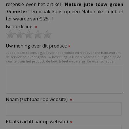
recensie over het artikel
"Nature jute touw groen
75 meter"
en maak kans op een Nationale Tuinbon
ter waarde van € 25,- !
Beoordeling:
*
Uw mening over dit product:
*
Let op: deze recensie gaat over het product en niet over ons tuincentrum,
de service of levering van uw bestelling. U kunt bijvoorbeeld in gaan op de
kwaliteit van het product, de look & feel en belangrijke eigenschappen.
Naam (zichtbaar op website):
*
Plaats (zichtbaar op website):
*