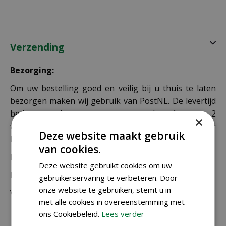
Verzending
Bezorging:
Om uw bestelling goed en veilig bij u thuis te laten
bezorgen maken wij gebruik van PostNL. De levertijd
bedraagt doorgaans tussen de 1 en 2
×
werkdagen. Deze bezorgtijd geldt zowel voor
Deze website maakt gebruik
Nederland als België.
van cookies.
Bezorgkosten Nederland:
Deze website gebruikt cookies om uw
Bestellingen van € 49,95 of meer verzenden wij gratis.
gebruikerservaring te verbeteren. Door
onze website te gebruiken, stemt u in
Voor een bestelling onder € 49,95 zijn er 2 tarieven:
met alle cookies in overeenstemming met
ons Cookiebeleid.
Lees verder
€ 4,99 voor bestellingen onder € 49,95 van