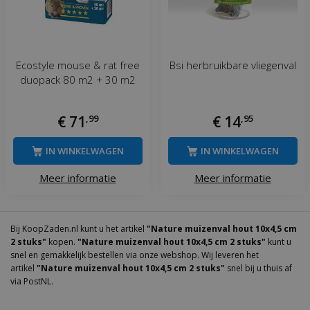
Ecostyle mouse & rat free
Bsi herbruikbare vliegenval
duopack 80 m2 + 30 m2
€
71
,
99
€
14
,
95
IN WINKELWAGEN
IN WINKELWAGEN
Meer informatie
Meer informatie
Bij KoopZaden.nl kunt u het artikel
"Nature muizenval hout 10x4,5 cm
2 stuks"
kopen.
"Nature muizenval hout 10x4,5 cm 2 stuks"
kunt u
snel en gemakkelijk bestellen via onze webshop. Wij leveren het
artikel
"Nature muizenval hout 10x4,5 cm 2 stuks"
snel bij u thuis af
via PostNL.