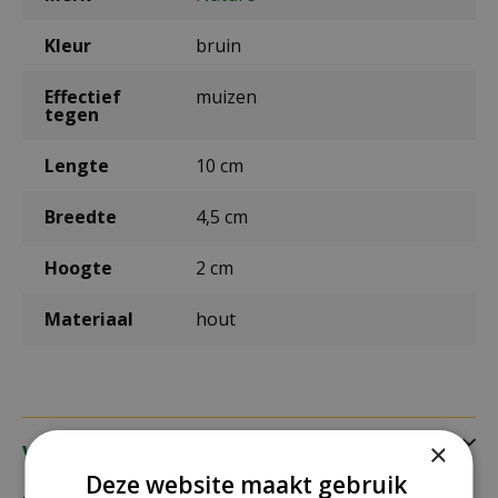
Kleur
bruin
Effectief
muizen
tegen
Lengte
10 cm
Breedte
4,5 cm
Hoogte
2 cm
Materiaal
hout
×
Verzending
Deze website maakt gebruik