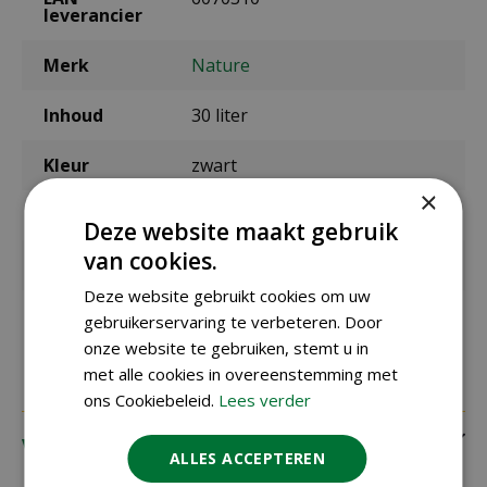
leverancier
Merk
Nature
Inhoud
30 liter
Kleur
zwart
×
Diameter
41,5 cm
Deze website maakt gebruik
van cookies.
Hoogte
36,5 cm
Deze website gebruikt cookies om uw
Materiaal
gerecycled polypropyleen
gebruikerservaring te verbeteren. Door
onze website te gebruiken, stemt u in
met alle cookies in overeenstemming met
ons Cookiebeleid.
Lees verder
Verzending
ALLES ACCEPTEREN