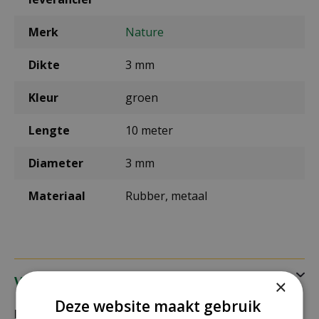
Merk
Nature
Dikte
3 mm
Kleur
groen
Lengte
10 meter
Diameter
3 mm
Materiaal
Rubber, metaal
Verzending
×
Deze website maakt gebruik
Bezorging: