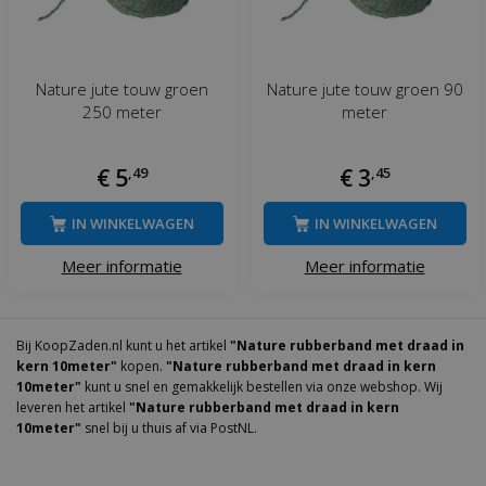
Nature jute touw groen
Nature jute touw groen 90
250 meter
meter
€
5
,
49
€
3
,
45
IN WINKELWAGEN
IN WINKELWAGEN
Meer informatie
Meer informatie
Bij KoopZaden.nl kunt u het artikel
"Nature rubberband met draad in
kern 10meter"
kopen.
"Nature rubberband met draad in kern
10meter"
kunt u snel en gemakkelijk bestellen via onze webshop. Wij
leveren het artikel
"Nature rubberband met draad in kern
10meter"
snel bij u thuis af via PostNL.