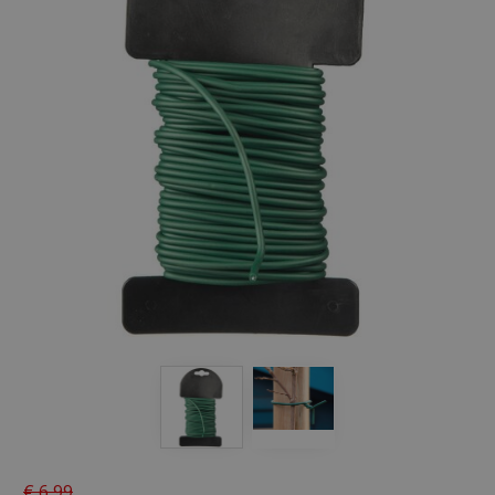
€
6
,
99