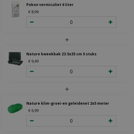
Pokon vermiculiet 6 liter
€
8
,
99
Nature kweekbak 23.5x35 cm 5 stuks
€
9
,
49
Nature klim-groei-en geleidenet 2x5 meter
€
6
,
99