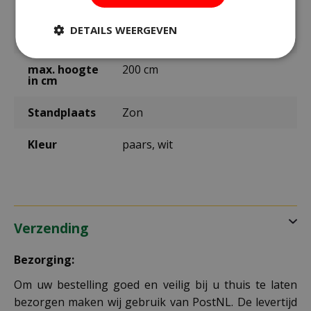
Zaaitemperat
ca. 19ºC
DETAILS WEERGEVEN
uur
max. hoogte
200 cm
in cm
Standplaats
Zon
Kleur
paars, wit
Verzending
Bezorging:
Om uw bestelling goed en veilig bij u thuis te laten
bezorgen maken wij gebruik van PostNL. De levertijd