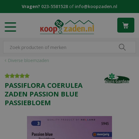
G
Vragen?
023-5581528
of
info@koopzaden.nl
a
n
a
a
r
c
o
n
Diverse bloemzaden
t
e
n
PASSIFLORA COERULEA
t
ZADEN PASSION BLUE
PASSIEBLOEM