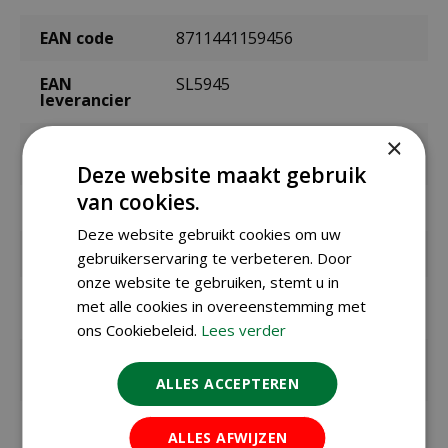
EAN code
8711441159456
EAN
SL5945
leverancier
×
Latijnse
Passiflora Coerulea
naam
Deze website maakt gebruik
van cookies.
Merk
Sluis Garden
Deze website gebruikt cookies om uw
Inhoud
0,4 gram
gebruikerservaring te verbeteren. Door
onze website te gebruiken, stemt u in
Zaaien onder
maart t/m mei
met alle cookies in overeenstemming met
glas / binnen
ons Cookiebeleid.
Lees verder
Bloeitijd /
juni t/m september
oogsttijd
ALLES ACCEPTEREN
Kiemduur in
ca. 40 dagen
ALLES AFWIJZEN
dagen