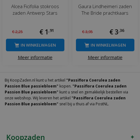
Alcea Ficifolia stokroos
Gaura Lindheimeri zaden
zaden Antwerp Stars
The Bride prachtkaars
€
1
,
91
€
3
,
36
€
2
,
25
€
3
,
95
IN WINKELWAGEN
IN WINKELWAGEN
Meer informatie
Meer informatie
Bij KoopZaden.nl kunt u het artikel
"Passiflora Coerulea zaden
Passion Blue passiebloem"
kopen.
"Passiflora Coerulea zaden
Passion Blue passiebloem"
kunt u snel en gemakkelijk bestellen via
onze webshop. Wij leveren het artikel
"Passiflora Coerulea zaden
Passion Blue passiebloem"
snel bij u thuis af via PostNL.
Koopzaden