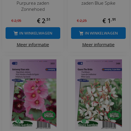
Purpurea zaden
zaden Blue Spike
Zonnehoed
€
2
,
51
€
1
,
91
€
2
,
95
€
2
,
25
IN WINKELWAGEN
IN WINKELWAGEN
Meer informatie
Meer informatie