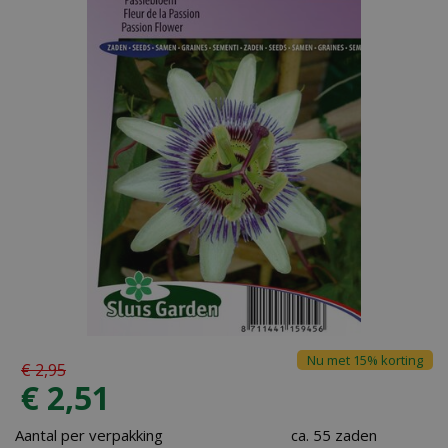
Nu met 15% korting
€
2
,
95
€
2
,
51
Aantal per verpakking
ca. 55 zaden