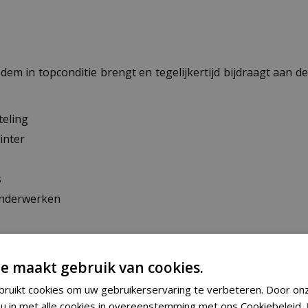
 in topconditie brengt en tegelijkertijd bijdraagt aan de bio
teling
inter
s
onderwerken
keurmerk
e maakt gebruik van cookies.
ruikt cookies om uw gebruikerservaring te verbeteren. Door on
u in met alle cookies in overeenstemming met ons Cookiebeleid.