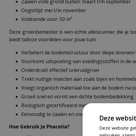
Zaaien volle grond buiten: maart t/m september
Oogsttijd: mei t/m november
Voldoende voor: 50 m²
Deze groenbemester is een echte alleskunner die je bodem
biedt talloze voordelen voor jouw tuin:
Verbetert de bodemstructuur door diepe doorwor
Voorkomt uitspoeling van voedingsstoffen in de w
Onderdrukt effectief onkruidgroei
Trekt nuttige insecten aan zoals bijen en hommel
Voegt organisch materiaal toe aan de bodem na 
Groeit snel en vormt een dichte bodembedekking
Biologisch gecertificeerd met het EKO Europees 
Eenvoudig te zaaien en onderhoudsarm
Deze websit
Hoe Gebruik Je Phacelia?
Deze website geb
gebruiken, stemt 