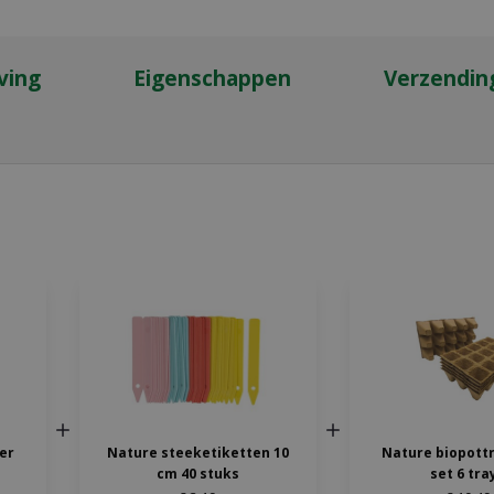
ving
Eigenschappen
Verzendin
ter
Nature steeketiketten 10
Nature biopottr
cm 40 stuks
set 6 tra