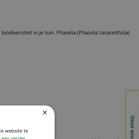
diversiteit in je tuin. Phacelia (Phacelia tanacetifolia)
×
Onze winkels
ze website te
Lees verder