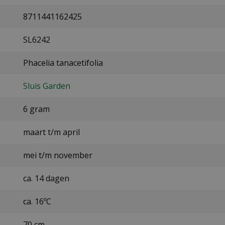
8711441162425
SL6242
Phacelia tanacetifolia
Sluis Garden
6 gram
maart t/m april
mei t/m november
ca. 14 dagen
ca. 16ºC
70 cm