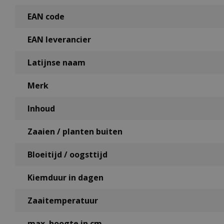
EAN code
EAN leverancier
Latijnse naam
Merk
Inhoud
Zaaien / planten buiten
Bloeitijd / oogsttijd
Kiemduur in dagen
Zaaitemperatuur
max. hoogte in cm