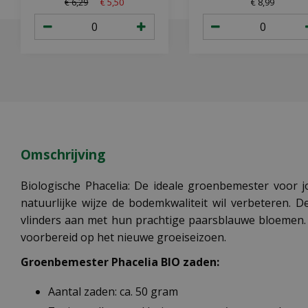
€
6
,
29
€
5
,
50
€
8
,
99
Omschrijving
Biologische Phacelia: De ideale groenbemester voor 
natuurlijke wijze de bodemkwaliteit wil verbeteren. 
vlinders aan met hun prachtige paarsblauwe bloemen. 
voorbereid op het nieuwe groeiseizoen.
Groenbemester Phacelia BIO zaden:
Aantal zaden: ca. 50 gram