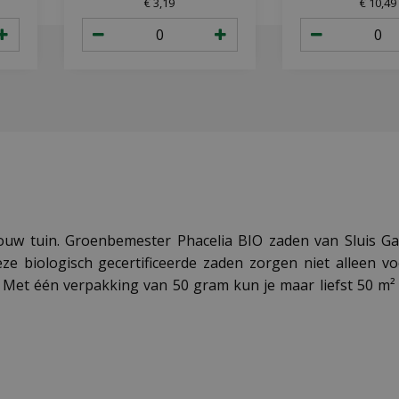
€
3
,
19
€
10
,
49
jouw tuin. Groenbemester Phacelia BIO zaden van Sluis Ga
Deze biologisch gecertificeerde zaden zorgen niet allee
Met één verpakking van 50 gram kun je maar liefst 50 m² 