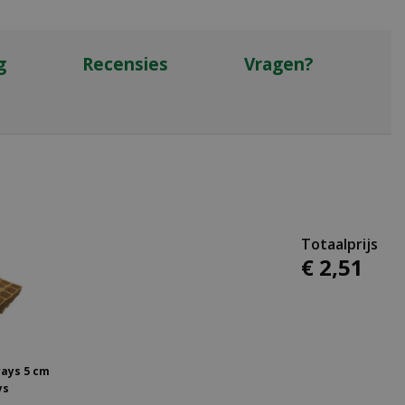
g
Recensies
Vragen?
€
2
,
51
ays 5 cm
ys