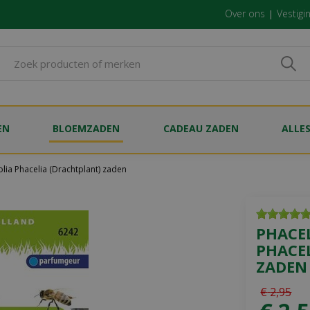
Over ons
Vestigi
EN
BLOEMZADEN
CADEAU ZADEN
ALLE
olia Phacelia (Drachtplant) zaden
PHACEL
PHACE
ZADEN
€
2
,
95