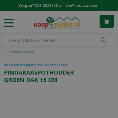
G
Vragen?
023-5581528
of
info@koopzaden.nl
a
n
a
a
r
c
o
n
Pindakaashuisje
t
e
Dit product heeft nog geen recensies, wees de eerste
n
PINDAKAASPOTHOUDER
t
GROEN DAK 15 CM