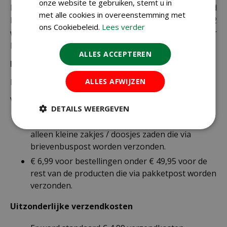
onze website te gebruiken, stemt u in
bezorgen maken wij gebruik van PostNL. De levertijd
met alle cookies in overeenstemming met
bedraagt doorgaans tussen de 1 en 2
ons Cookiebeleid.
Lees verder
werkdagen. Deze bezorgtijd geldt zowel voor
Nederland als België.
ALLES ACCEPTEREN
Bezorgkosten Nederland:
ALLES AFWIJZEN
Bestellingen van € 49,95 of meer verzenden wij gratis.
Voor een bestelling onder € 49,95 zijn er 2 tarieven:
DETAILS WEERGEVEN
€ 4,99 voor bestellingen onder € 49,95 van
alleen kleine zakjes / doosjes zaden die via
brievenbuspost worden verzonden.
€ 6,99 voor bestellingen onder € 49,95 voor de
rest van de producten die via pakketpost worden
verzonden.
Uitzonderlijke verzendkosten