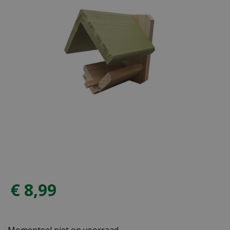
€
8
,
99