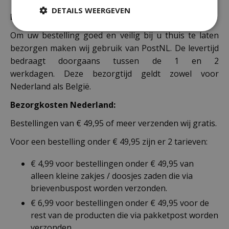
DETAILS WEERGEVEN
Bezorging:
Om uw bestelling goed en veilig bij u thuis te laten
bezorgen maken wij gebruik van PostNL. De levertijd
bedraagt doorgaans tussen de 1 en 2
werkdagen. Deze bezorgtijd geldt zowel voor
Nederland als België.
Bezorgkosten Nederland:
Bestellingen van € 49,95 of meer verzenden wij gratis.
Voor een bestelling onder € 49,95 zijn er 2 tarieven:
€ 4,99 voor bestellingen onder € 49,95 van
alleen kleine zakjes / doosjes zaden die via
brievenbuspost worden verzonden.
€ 6,99 voor bestellingen onder € 49,95 voor de
rest van de producten die via pakketpost worden
verzonden.