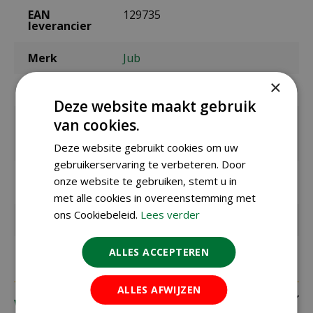
EAN
129735
leverancier
Merk
Jub
×
Bolmaat
14/21
Deze website maakt gebruik
Zaaien /
maart t/m mei
van cookies.
planten
buiten
Deze website gebruikt cookies om uw
gebruikerservaring te verbeteren. Door
Bloeitijd /
Juli
onze website te gebruiken, stemt u in
oogsttijd
met alle cookies in overeenstemming met
ons Cookiebeleid.
Lees verder
Standplaats
Zon
ALLES ACCEPTEREN
ALLES AFWIJZEN
Verzending