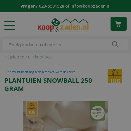
G
Vragen?
023-5581528
of
info@koopzaden.nl
a
n
a
a
r
c
o
n
Sjalotten / ui / knoflook
t
e
Dit product heeft nog geen recensies, wees de eerste
n
PLANTUIEN SNOWBALL 250
t
GRAM