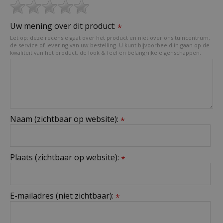
Uw mening over dit product:
*
Let op: deze recensie gaat over het product en niet over ons tuincentrum,
de service of levering van uw bestelling. U kunt bijvoorbeeld in gaan op de
kwaliteit van het product, de look & feel en belangrijke eigenschappen.
Naam (zichtbaar op website):
*
Plaats (zichtbaar op website):
*
E-mailadres (niet zichtbaar):
*