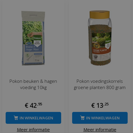
Pokon beuken & hagen
Pokon voedingskorrels
voeding 10kg
groene planten 800 gram
€
42
,
95
€
13
,
25
IN WINKELWAGEN
IN WINKELWAGEN
Meer informatie
Meer informatie