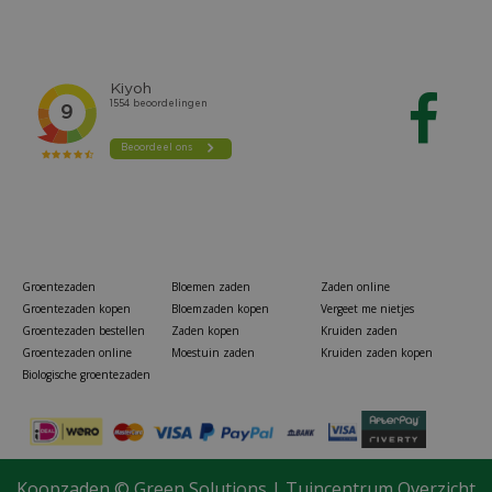
Groentezaden
Bloemen zaden
Zaden online
Groentezaden kopen
Bloemzaden kopen
Vergeet me nietjes
Groentezaden bestellen
Zaden kopen
Kruiden zaden
Groentezaden online
Moestuin zaden
Kruiden zaden kopen
Biologische groentezaden
Pokon Conifeer en taxus mest 2.5 kg
Koopzaden ©
Green Solutions
|
Tuincentrum Overzicht