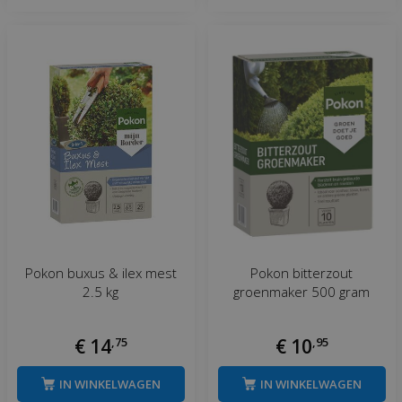
Pokon buxus & ilex mest
Pokon bitterzout
2.5 kg
groenmaker 500 gram
€
14
,
75
€
10
,
95
IN WINKELWAGEN
IN WINKELWAGEN