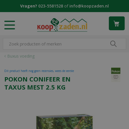
G
Vragen?
023-5581528
of
info@koopzaden.nl
a
n
a
a
r
c
o
n
Buxus voeding
t
e
Dit product heeft nog geen recensies, wees de eerste
n
POKON CONIFEER EN
t
TAXUS MEST 2.5 KG