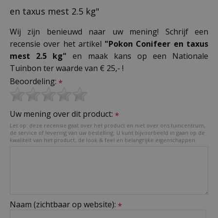
en taxus mest 2.5 kg"
Wij zijn benieuwd naar uw mening! Schrijf een
recensie over het artikel
"Pokon Conifeer en taxus
mest 2.5 kg"
en maak kans op een Nationale
Tuinbon ter waarde van € 25,- !
Beoordeling:
*
Uw mening over dit product:
*
Let op: deze recensie gaat over het product en niet over ons tuincentrum,
de service of levering van uw bestelling. U kunt bijvoorbeeld in gaan op de
kwaliteit van het product, de look & feel en belangrijke eigenschappen.
Naam (zichtbaar op website):
*