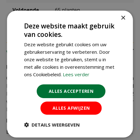
Voldoende
65 planten
voor
×
Deze website maakt gebruik
van cookies.
Deze website gebruikt cookies om uw
gebruikerservaring te verbeteren. Door
Verzending
onze website te gebruiken, stemt u in
Bezorging:
met alle cookies in overeenstemming met
ons Cookiebeleid.
Lees verder
Om uw bestelling goed en veilig bij u thuis te laten
bezorgen maken wij gebruik van PostNL. De levertijd
ALLES ACCEPTEREN
bedraagt doorgaans tussen de 1 en 2
werkdagen. Deze bezorgtijd geldt zowel voor
ALLES AFWIJZEN
Nederland als België.
Bezorgkosten Nederland:
DETAILS WEERGEVEN
Bestellingen van € 49,95 of meer verzenden wij gratis.