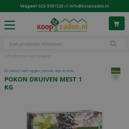
G
Vragen?
023-5581528
of
info@koopzaden.nl
a
n
a
a
r
c
o
n
Fruitbomen en Struiken
t
e
Dit product heeft nog geen recensies, wees de eerste
n
POKON DRUIVEN MEST 1
t
KG