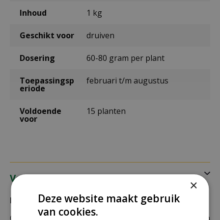
Inhoud
1 kg
Geschikt voor
druiven
Dosering
60-80 gram per plant
Toepassingsp
februari t/m augustus
eriode
Voldoende
15 planten
voor
Verzending
×
Deze website maakt gebruik
Bezorging:
van cookies.
Om uw bestelling goed en veilig bij u thuis te laten