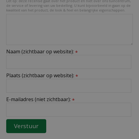
Let op: deze recensie gaat over het product en niet over ons tuincentrum,
de service of levering van uw bestelling. U kunt bijvoorbeeld in gaan op de
kwaliteit van het product, de look & feel en belangrijke eigenschappen.
Naam (zichtbaar op website):
*
Plaats (zichtbaar op website):
*
E-mailadres (niet zichtbaar):
*