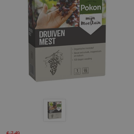
€
7
,
49