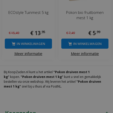
ECOstyle Tuinmest 5 kg
Pokon bio fruitbomen
mest 1 kg
€
13
,
95
€
5
,
99
€
15
,
49
€
7
,
49
IN WINKELWAGEN
IN WINKELWAGEN
Meer informatie
Meer informatie
Bij KoopZaden.nl kunt u het artikel
"Pokon druiven mest 1
kg"
kopen.
"Pokon druiven mest 1 kg"
kunt u snel en gemakkelijk
bestellen via onze webshop. Wij leveren het artikel
"Pokon druiven
mest 1 kg"
snel bij u thuis af via PostNL.