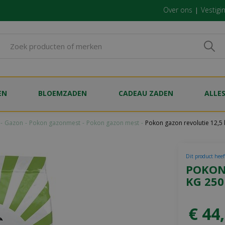
Over ons
Vestigi
EN
BLOEMZADEN
CADEAU ZADEN
ALLE
Gazon
Pokon gazonmest
Pokon gazon mest
Pokon gazon revolutie 12,5
Dit product heef
POKON
KG 250
€
44
,