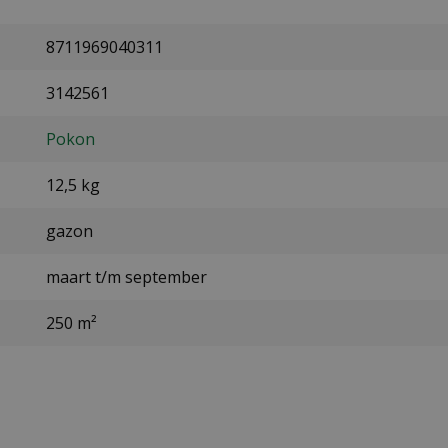
8711969040311
3142561
Pokon
12,5 kg
gazon
maart t/m september
250 m²