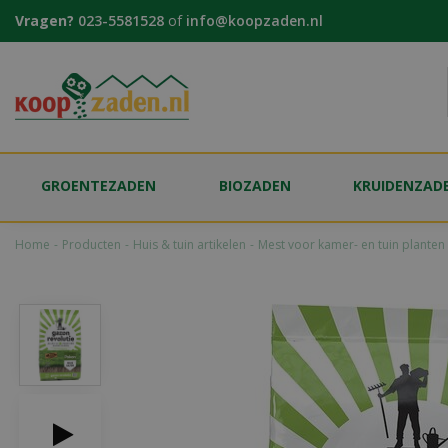
Ga
Vragen?
023-5581528
of
info@koopzaden.nl
naar
content
GROENTEZADEN
BIOZADEN
KRUIDENZAD
Home
Producten
Huis & tuin artikelen
Mest voor kamer- en tuin planten