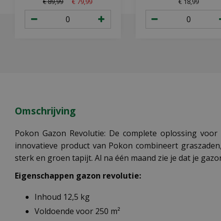
€
89
,
99
€
79
,
99
€
18
,
99
Omschrijving
Pokon Gazon Revolutie: De complete oplossing voor e
innovatieve product van Pokon combineert graszaden,
sterk en groen tapijt. Al na één maand zie je dat je gazo
Eigenschappen gazon revolutie:
Inhoud 12,5 kg
Voldoende voor 250 m²