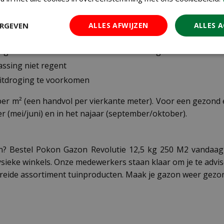
n effectief. Volg deze stappen voor het beste resultaat:
gte
ERGEVEN
ALLES AFWIJZEN
ALLES 
e grond los met een verticuteerhark
lengte en één keer over de breedte van het gazon
assing niet regent
uitdroging te voorkomen
er m² (een handvol per vierkante meter). Voor een gezond e
er (mei/juni) en in het najaar (september/oktober).
on? Bestel Pokon Gazon Revolutie 12,5 kg 250 M2 vandaag 
sieke winkels. Onze medewerkers staan klaar om je te advis
reide assortiment tuinproducten. Maak je gazon weer gezo