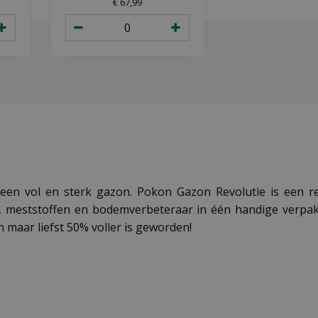
€
67
,
99
en vol en sterk gazon. Pokon Gazon Revolutie is een revo
 meststoffen en bodemverbeteraar in één handige verpak
n maar liefst 50% voller is geworden!