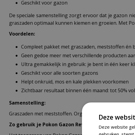
Geschikt voor gazon
De speciale samenstelling zorgt ervoor dat je gazon n
graszaden optimaal kunnen kiemen en groeien. Met Pokon
Voordelen:
Compleet pakket met graszaden, meststoffen én
Geen gedoe meer met verschillende producten aa
Ultra gemakkelijk in gebruik: je bent in één keer k
Geschikt voor alle soorten gazons
Helpt onkruid, mos en kale plekken voorkomen
Zichtbaar resultaat binnen één maand: tot 50% vo
Samenstelling:
Graszaden met meststoffen. Organisch-minerale mestst
Deze websit
Zo gebruik je Pokon Gazon Revolutie
Deze website geb
gebruiken, stemt 