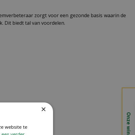
odemverbeteraar zorgt voor een gezonde basis waarin de
 Dit biedt tal van voordelen.
×
Onze winkels
ze website te
Lees verder