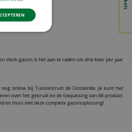
ACCEPTEREN
n sterk gazon is het aan te raden om drie keer per jaar
nog online bij Tuincentrum de Oosteinde. Je kunt het
eren over het gebruik en de toepassing van dit product.
nd en mooi met deze complete gazonoplossing!