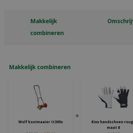
Makkelijk
Omschrij
combineren
Makkelijk combineren
Wolf kooimaaier tt300s
Kixx handschoen rou
maat 8