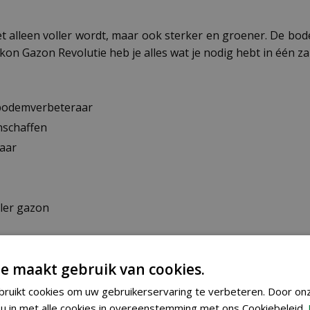
iet alleen voller wordt, maar ook sterker en groener. De b
 Gazon Revolutie heb je alles wat je nodig hebt in één zak.
 bodemverbeteraar
nschaffen
laar
ller gazon
of NPK 9-4-0 met extra MgO (2,5%) en CaO 12% (8,6%Ca).
e maakt gebruik van cookies.
ruikt cookies om uw gebruikerservaring te verbeteren. Door on
u in met alle cookies in overeenstemming met ons Cookiebeleid.