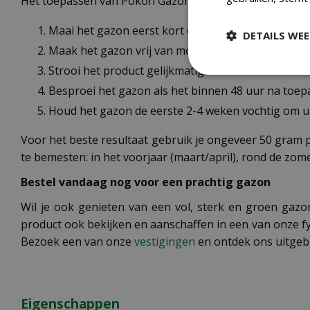
Het toepassen van Pokon Gazon Revolutie is eenvoudig e
Maai het gazon eerst kort op de laagste maaihoo
DETAILS WE
Maak het gazon vrij van mos en onkruid en hark d
Strooi het product gelijkmatig: één keer over de 
Besproei het gazon als het binnen 48 uur na toep
Houd het gazon de eerste 2-4 weken vochtig om 
Voor het beste resultaat gebruik je ongeveer 50 gram p
te bemesten: in het voorjaar (maart/april), rond de zom
Bestel vandaag nog voor een prachtig gazon
Wil je ook genieten van een vol, sterk en groen gaz
product ook bekijken en aanschaffen in een van onze fy
Bezoek een van onze
vestigingen
en ontdek ons uitgeb
Eigenschappen