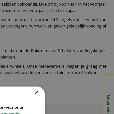
seizoen voldoende. Doe dit bij voorkeur in het voorjaar
r voeden: in het voorjaar én in het najaar.
iameter - gebruik bijvoorbeeld 2 kegels voor een pot van
doen vervolgens hun werk en geven geleidelijk voeding af
Bestel dan nu de Pokon terras & balkon voedingskegels
 planten.
ysieke winkels. Onze medewerkers helpen je graag met
kwaliteitsproducten voor je tuin, terras of balkon.
×
Onze winkels
ze website te
Lees verder