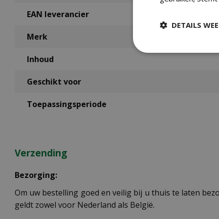
EAN leverancier
DETAILS WE
Merk
Inhoud
Geschikt voor
Toepassingsperiode
Verzending
Bezorging:
Om uw bestelling goed en veilig bij u thuis te laten b
geldt zowel voor Nederland als België.