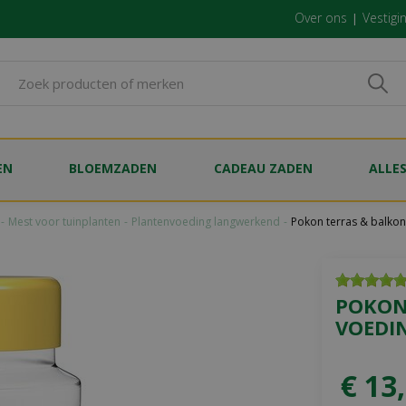
Over ons
Vestigi
EN
BLOEMZADEN
CADEAU ZADEN
ALLE
Mest voor tuinplanten
Plantenvoeding langwerkend
Pokon terras & balkon
POKON
VOEDI
€
13
,