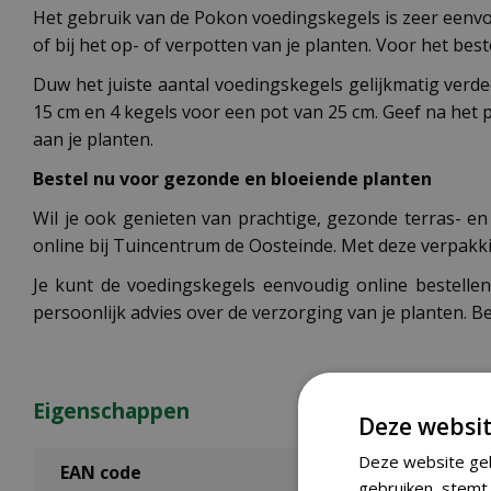
Het gebruik van de Pokon voedingskegels is zeer eenvou
of bij het op- of verpotten van je planten. Voor het best
Duw het juiste aantal voedingskegels gelijkmatig verdee
15 cm en 4 kegels voor een pot van 25 cm. Geef na het p
aan je planten.
Bestel nu voor gezonde en bloeiende planten
Wil je ook genieten van prachtige, gezonde terras- e
online bij Tuincentrum de Oosteinde. Met deze verpakki
Je kunt de voedingskegels eenvoudig online bestelle
persoonlijk advies over de verzorging van je planten. B
Eigenschappen
Deze websit
Deze website geb
EAN code
gebruiken, stemt 