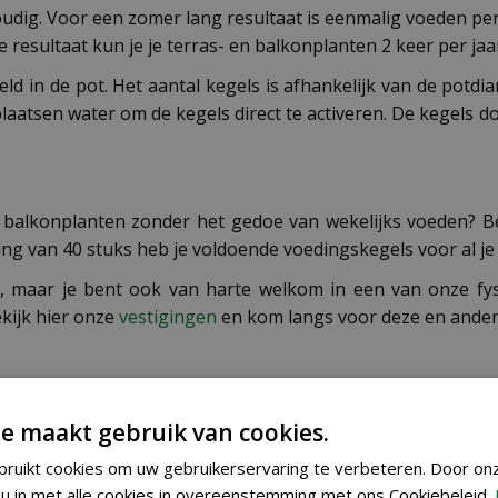
dig. Voor een zomer lang resultaat is eenmalig voeden per 
e resultaat kun je je terras- en balkonplanten 2 keer per jaa
ld in de pot. Het aantal kegels is afhankelijk van de potd
laatsen water om de kegels direct te activeren. De kegels 
n balkonplanten zonder het gedoe van wekelijks voeden? 
ng van 40 stuks heb je voldoende voedingskegels voor al je
n, maar je bent ook van harte welkom in een van onze f
ekijk hier onze
vestigingen
en kom langs voor deze en andere 
e maakt gebruik van cookies.
ruikt cookies om uw gebruikerservaring te verbeteren. Door on
8711969004511
u in met alle cookies in overeenstemming met ons Cookiebeleid.