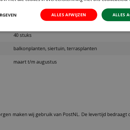
7651803100
ERGEVEN
ALLES AFWIJZEN
ALLES 
Pokon
40 stuks
balkonplanten, siertuin, terrasplanten
maart t/m augustus
ezorgen maken wij gebruik van PostNL. De levertijd bedraag