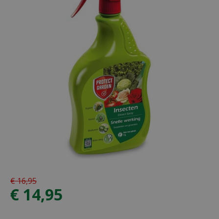
€
16
,
95
€
14
,
95