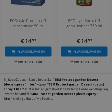
ECOstyle Promanal-R
ECOstyle Spruzit-R
concentraat 50 ml
gebruiksklaar 750 ml
€
14
,
99
€
14
,
99
IN WINKELWAGEN
IN WINKELWAGEN
Meer informatie
Meer informatie
Bij KoopZaden.nl kunt u het artikel
"SBM Protect garden Desect
(decis) spray 1 liter"
kopen.
"SBM Protect garden Desect (decis)
spray 1 liter"
kunt u snel en gemakkelijk bestellen via onze webshop. Wij
leveren het artikel
"SBM Protect garden Desect (decis) spray 1
liter"
snel bij u thuis af via PostNL.