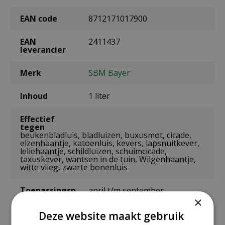
EAN code
8712171017900
EAN
2411437
leverancier
Merk
SBM Bayer
Inhoud
1 liter
Effectief
tegen
beukenbladluis, bladluizen, buxusmot, cicade,
elzenhaantje, katoenluis, kevers, lapsnuitkever,
leliehaantje, schildluizen, schuimcicade,
taxuskever, wantsen in de tuin, Wilgenhaantje,
witte vlieg, zwarte bonenluis
Toepassingsp
april t/m september
eriode
×
Deze website maakt gebruik