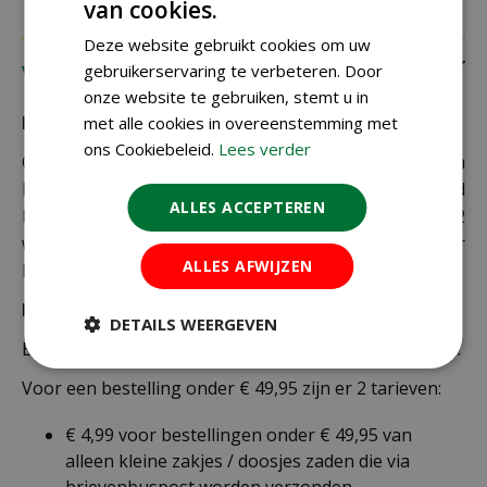
van cookies.
Deze website gebruikt cookies om uw
gebruikerservaring te verbeteren. Door
Verzending
onze website te gebruiken, stemt u in
Bezorging:
met alle cookies in overeenstemming met
ons Cookiebeleid.
Lees verder
Om uw bestelling goed en veilig bij u thuis te laten
bezorgen maken wij gebruik van PostNL. De levertijd
ALLES ACCEPTEREN
bedraagt doorgaans tussen de 1 en 2
werkdagen. Deze bezorgtijd geldt zowel voor
ALLES AFWIJZEN
Nederland als België.
Bezorgkosten Nederland:
DETAILS WEERGEVEN
Bestellingen van € 49,95 of meer verzenden wij gratis.
Voor een bestelling onder € 49,95 zijn er 2 tarieven:
€ 4,99 voor bestellingen onder € 49,95 van
alleen kleine zakjes / doosjes zaden die via