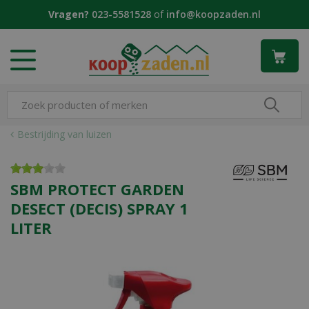
G
Vragen?
023-5581528
of
info@koopzaden.nl
a
n
a
a
r
c
o
n
Bestrijding van luizen
t
e
n
SBM PROTECT GARDEN
t
DESECT (DECIS) SPRAY 1
LITER